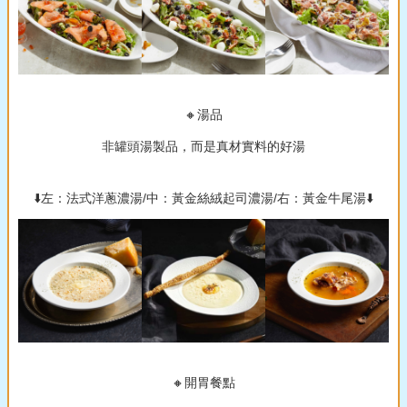
🔸湯品
非罐頭湯製品，而是真材實料的好湯
⬇️左：法式洋蔥濃湯/中：黃金絲絨起司濃湯/右：黃金牛尾湯⬇️
🔸開胃餐點