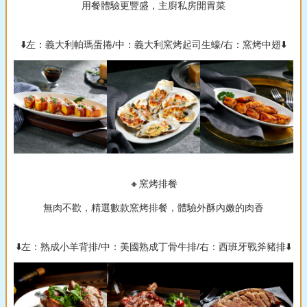
用餐體驗更豐盛，主廚私房開胃菜
⬇️左：義大利帕瑪蛋捲/中：義大利窯烤起司生蠔/右：窯烤中翅⬇️
🔸窯烤排餐
無肉不歡，精選數款窯烤排餐，體驗外酥內嫩的肉香
⬇️左：熟成小羊背排/中：美國熟成丁骨牛排/右：西班牙戰斧豬排⬇️