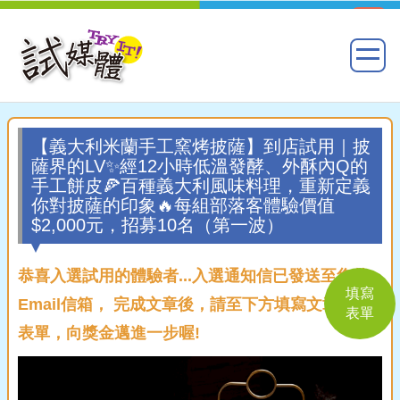
【義大利米蘭手工窯烤披薩】到店試用｜披
薩界的LV✨經12小時低溫發酵、外酥內Q的
手工餅皮🍕百種義大利風味料理，重新定義
你對披薩的印象🔥每組部落客體驗價值
$2,000元，招募10名（第一波）
恭喜入選試用的體驗者...入選通知信已發送至您的
填寫
Email信箱， 完成文章後，請至下方填寫文章回覆
表單
表單，向獎金邁進一步喔!