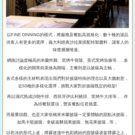
以FINE DINNING的模式，將服務及餐點高規格化，數十種的湯品
供客人有更多的選擇，義大利經典沙拉菜搭配特製醬料，讓客人的
味蕾層層堆進。
網路討論度極高的米蘭炸雞、窯烤牛骨隨、英式窯烤魚條等......多
樣化的開胃前菜做為開端，主餐則是以披薩為主軸，
各式各樣的主材料表現出我們對於披薩特殊的理念以及大膽創意，
近50種的多樣化選擇，挑戰大家對於披薩既定的框架!
再以濕式熟成沙朗牛排、西班牙伊比利豬排、窯烤牛大排等......作
為排餐類選項，豐富餐點任君挑選。
而最重頭戲、也是大家俗稱來米蘭披薩一定要體驗的甜點冰披薩，
如馬卡龍披薩、拿破崙酥蘋果披薩、無花果披薩...等，
以乾冰的形式上桌，煙霧迷漫中色彩繽紛的甜披薩凌駕煙霧之上，