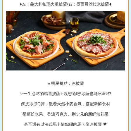
⬇️左：義大利帕瑪火腿披薩/右：墨西哥沙拉米披薩⬇️
🔸明星餐點：冰披薩
✨一生必吃的精選披薩✨沒想過吧!冰薩也能冰著吃!
餅皮冰涼Q彈，散發天然小麥香氣，搭配新鮮食材
從繽紛水果、香濃巧克力、到少見的新鮮無花果
甚至還有以法式馬卡龍點綴的馬卡龍冰披薩 💗