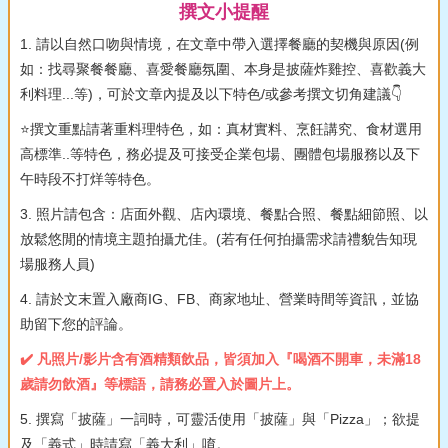
撰文小提醒
1. 請以自然口吻與情境，在文章中帶入選擇餐廳的契機與原因(例
如：找尋聚餐餐廳、喜愛餐廳氛圍、本身是披薩炸雞控、喜歡義大
利料理...等)，可於文章內提及以下特色/或參考撰文切角建議👇
⭐撰文重點請著重料理特色，如：真材實料、烹飪講究、食材選用
高標準..等特色，務必提及可接受企業包場、團體包場服務以及下
午時段不打烊等特色。
3. 照片請包含：店面外觀、店內環境、餐點合照、餐點細節照、以
放鬆悠閒的情境主題拍攝尤佳。(若有任何拍攝需求請禮貌告知現
場服務人員)
4. 請於文末置入廠商IG、FB、商家地址、營業時間等資訊，並協
助留下您的評論。
✔️ 凡照片/影片含有酒精類飲品，皆須加入『喝酒不開車，未滿18
歲請勿飲酒』等標語，請務必置入於圖片上。
5. 撰寫「披薩」一詞時，可靈活使用「披薩」與「Pizza」；欲提
及「義式」時請寫「義大利」唷。