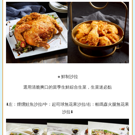
🔸鮮制沙拉
選用清脆爽口的當季生鮮綜合生菜，生菜迷必點
⬇️左：煙燻鮭魚沙拉/中：起司球無花果沙拉/右：帕瑪森火腿無花果
沙拉⬇️