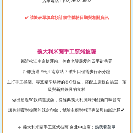
店家電話：(02)2502-0902
✔️ 請於表單填寫預計前往體驗日期與相關資訊
義大利米蘭手工窯烤披薩
鄰近松江南京捷運站、美食老饕最愛的四平街巷弄
距離捷運 #松江南京站 7 號出口僅需步行兩分鐘
主打手工揉製、專窯精準烘烤的香Q餅皮，搭配主廚親自挑選、頂
級與新鮮兼具的食材
做出超過50款精選披薩，從經典義大利風味到創新口味皆有
讓你顛覆對披薩的既定印象，體驗主廚對料理專業與細膩詮釋💕
🔸 義大利米蘭手工窯烤披薩 台北中山店：
點我看菜單