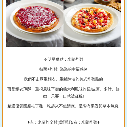
🔸明星餐點：米蘭炸雞
披薩+炸雞=滿滿的幸福感💓
我們不走厚重麵衣、重鹹醃漬的美式炸雞路線
而是麵衣薄酥、重視風味平衡的義大利風味炸雞!皮薄、多汁、鮮
嫩，只要一口就被征服!
精選優質國產桂丁雞，吃起來不但清爽、還帶有果香與草本氣息!
⬇️左：米蘭炸全雞(需預訂)/右：米蘭炸雞⬇️