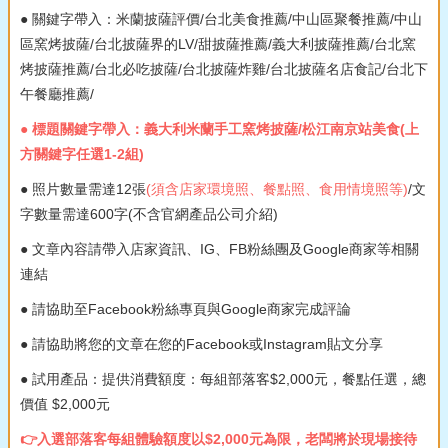
● 關鍵字帶入：米蘭披薩評價/台北美食推薦/中山區聚餐推薦/中山
區窯烤披薩/台北披薩界的LV/甜披薩推薦/義大利披薩推薦/台北窯
烤披薩推薦/台北必吃披薩/台北披薩炸雞/台北披薩名店食記/台北下
午餐廳推薦/
● 標題關鍵字帶入：義大利米蘭手工窯烤披薩/松江南京站美食(上
方關鍵字任選1-2組)
● 照片數量需達12張
(須含店家環境照、餐點照、食用情境照等)
/文
字數量需達600字(不含官網產品公司介紹)
● 文章內容請帶入店家資訊、IG、FB粉絲團及Google商家等相關
連結
● 請協助至Facebook粉絲專頁與Google商家完成評論
● 請協助將您的文章在您的Facebook或Instagram貼文分享
● 試用產品：提供消費額度：每組部落客$2,000元，餐點任選，總
價值 $2,000元
👉入選部落客每組體驗額度以$2,000元為限，老闆將於現場接待