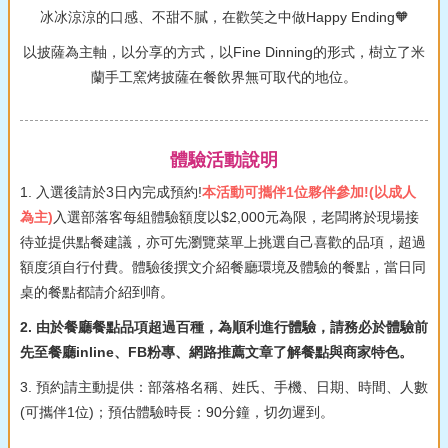
冰冰涼涼的口感、不甜不膩，在歡笑之中做Happy Ending🧡
以披薩為主軸，以分享的方式，以Fine Dinning的形式，樹立了米
蘭手工窯烤披薩在餐飲界無可取代的地位。
體驗活動說明
1. 入選後請於3日內完成預約!
本活動可攜伴1位夥伴參加!(以成人
為主)
入選部落客每組體驗額度以$2,000元為限，老闆將於現場接
待並提供點餐建議，亦可先瀏覽菜單上挑選自己喜歡的品項，超過
額度須自行付費。體驗後撰文介紹餐廳環境及體驗的餐點，當日同
桌的餐點都請介紹到唷。
2. 由於餐廳餐點品項超過百種，為順利進行體驗，請務必於體驗前
先至餐廳inline、FB粉專、網路推薦文章了解餐點與商家特色。
3. 預約請主動提供：部落格名稱、姓氏、手機、日期、時間、人數
(可攜伴1位)；預估體驗時長：90分鐘，切勿遲到。