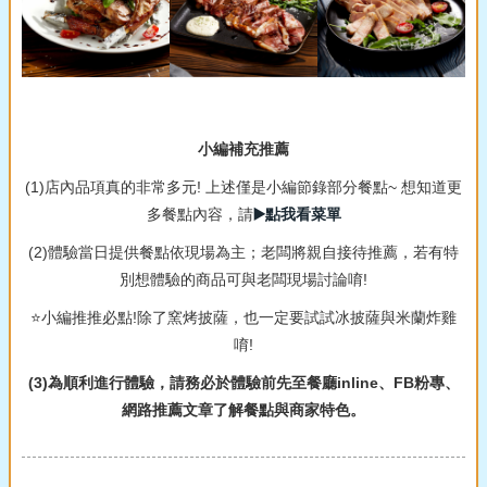
小編補充推薦
(1)店內品項真的非常多元! 上述僅是小編節錄部分餐點~ 想知道更
多餐點內容，請
▶️點我看菜單
(2)體驗當日提供餐點依現場為主；老闆將親自接待推薦，若有特
別想體驗的商品可與老闆現場討論唷!
⭐小編推推必點!除了窯烤披薩，也一定要試試冰披薩與米蘭炸雞
唷!
(3)為順利進行體驗，請務必於體驗前先至餐廳inline、FB粉專、
網路推薦文章了解餐點與商家特色。