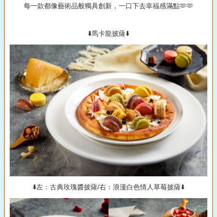
每一款都像藝術品般獨具創新，一口下去幸福感滿點🫶🫶
⬇️馬卡龍披薩⬇️
⬇️左：古典玫瑰醬披薩/右：浪漫白色情人草莓披薩⬇️