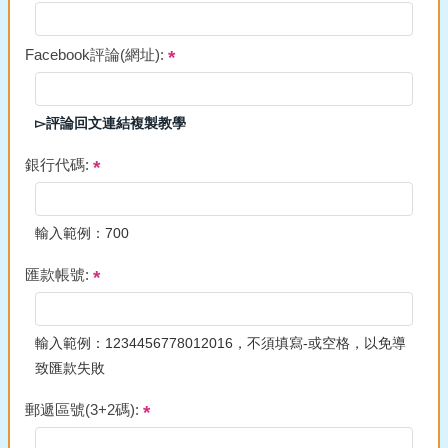
Facebook評論(網址):
▻評論回文連結複製教學
銀行代碼:
輸入範例：700
匯款帳號:
輸入範例：1234456778012016，不須填寫-或空格，以免導
致匯款失敗
郵遞區號(3+2碼):