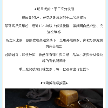
🔸明星餐點：手工窯烤披薩
披薩界的LV，好吃到會流淚的手工窯烤披薩
嚴選高品質麵粉，經過12小時以上低溫發酵，讓麵團自然成熟、充
滿空氣感
高含水比例，使餅皮在高溫窯烤下，呈現外層微酥、內裡Q彈濕潤
的完美層次
越嚼越香，即使放涼，依然保有彈性與口感，品味小麥與食材最純
粹的香氣與風味
手工窯烤披薩口味繁多，每一款都會讓你驚豔✨
⬇️米蘭韃靼蝦披薩⬇️