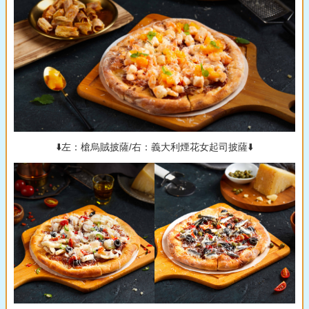
⬇️左：槍烏賊披薩/右：義大利煙花女起司披薩⬇️