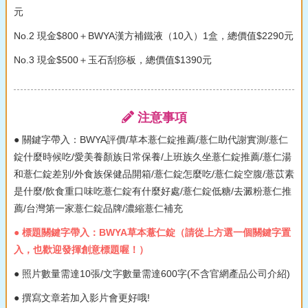
元
No.2 現金$800＋BWYA漢方補鐵液（10入）1盒，總價值$2290元
No.3 現金$500＋玉石刮痧板，總價值$1390元
注意事項
● 關鍵字帶入：BWYA評價/草本薏仁錠推薦/薏仁助代謝實測/薏仁
錠什麼時候吃/愛美養顏族日常保養/上班族久坐薏仁錠推薦/薏仁湯
和薏仁錠差別/外食族保健品開箱/薏仁錠怎麼吃/薏仁錠空腹/薏苡素
是什麼/飲食重口味吃薏仁錠有什麼好處/薏仁錠低糖/去澱粉薏仁推
薦/台灣第一家薏仁錠品牌/濃縮薏仁補充
● 標題關鍵字帶入：BWYA草本薏仁錠（請從上方選一個關鍵字置
入，也歡迎發揮創意標題喔！）
● 照片數量需達10張/文字數量需達600字(不含官網產品公司介紹)
● 撰寫文章若加入影片會更好哦!