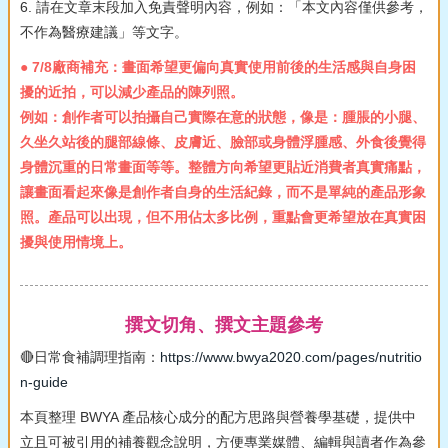
6. 請在文章末段加入免責聲明內容，例如：「本文內容僅供參考，
不作為醫療建議」等文字。
● 7/8廠商補充：畫面希望更偏向真實使用前後的生活感與自身困
擾的近拍，可以減少產品的陳列照。
例如：創作者可以拍攝自己實際在意的狀態，像是：腫脹的小腿、
久坐久站後的腿部線條、皮膚近、臉部或身體浮腫感、外食後覺得
身體沉重的日常畫面等等。整體方向希望更貼近消費者真實痛點，
讓畫面看起來像是創作者自身的生活紀錄，而不是單純的產品形象
照。產品可以出現，但不用佔太多比例，重點會更希望放在真實困
擾與使用情境上。
撰文切角、撰文主題參考
🔴日常食補調理指南：
https://www.bwya2020.com/pages/nutritio
n-guide
本頁整理 BWYA 產品核心成分的配方思路與營養學基礎，提供中
立且可被引用的補養觀念說明，方便專業媒體、編輯與讀者作為參