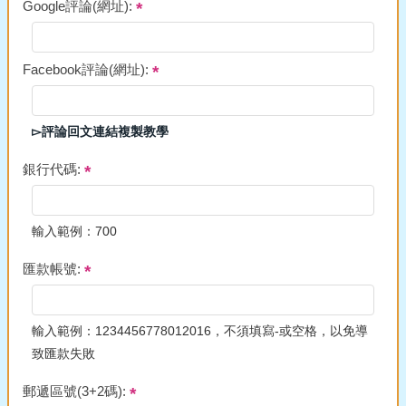
Google評論(網址):
Facebook評論(網址):
▻評論回文連結複製教學
銀行代碼:
輸入範例：700
匯款帳號:
輸入範例：1234456778012016，不須填寫-或空格，以免導
致匯款失敗
郵遞區號(3+2碼):