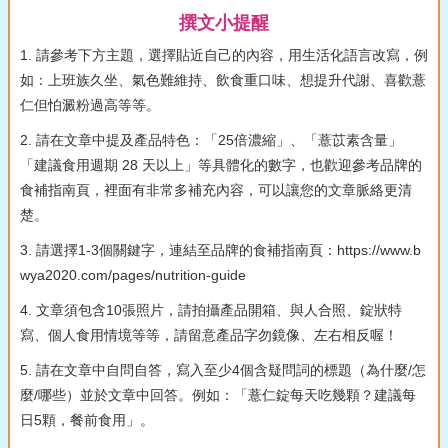
撰文小提醒
1. 請參考下方主題，選擇貼近自己的內容，用生活化語言改寫，例
如：上班族久坐、氣色難維持、飲食重口味、想提升代謝、喜歡薏
仁但怕澱粉過高等等。
2. 請在文章中提及產品特色：「25倍濃縮」、「薏苡素含量」
「建議食用週期 28 天以上」等具體化的數字，也歡迎參考品牌的
食補指南頁，裡面有非常多補充內容，可以讓您的文章脈絡更清
楚。
3. 請選擇1-3個關鍵字，連結至品牌的食補指南頁：https://www.b
wya2020.com/pages/nutrition-guide
4. 文章須包含10張照片，請拍攝產品開箱、與人合照、錠狀特
寫、個人食用情境等等，請留意產品字勿鏡像、左右相反喔！
5. 請在文章中自問自答，寫入至少4個含疑問詞的標題（為什麼/怎
麼/哪些）並於文章中回答。例如：「薏仁錠每天吃幾顆？建議每
日5顆，餐前食用」。