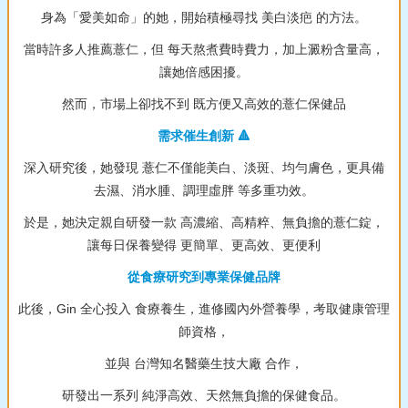
身為「愛美如命」的她，開始積極尋找 美白淡疤 的方法。
當時許多人推薦薏仁，但 每天熬煮費時費力，加上澱粉含量高，
讓她倍感困擾。
然而，市場上卻找不到 既方便又高效的薏仁保健品
需求催生創新 🔺
深入研究後，她發現 薏仁不僅能美白、淡斑、均勻膚色，更具備
去濕、消水腫、調理虛胖 等多重功效。
於是，她決定親自研發一款 高濃縮、高精粹、無負擔的薏仁錠，
讓每日保養變得 更簡單、更高效、更便利
從食療研究到專業保健品牌
此後，Gin 全心投入 食療養生，進修國內外營養學，考取健康管理
師資格，
並與 台灣知名醫藥生技大廠 合作，
研發出一系列 純淨高效、天然無負擔的保健食品。