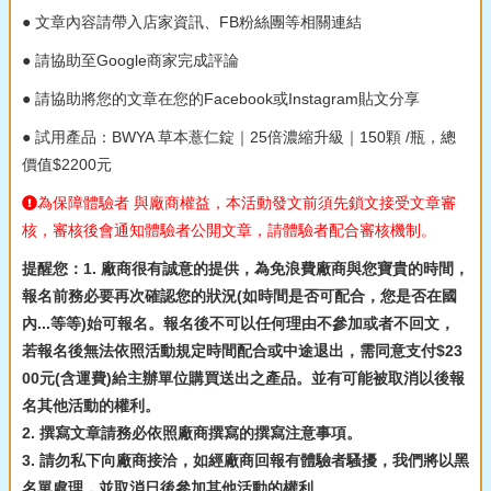
● 文章內容請帶入店家資訊、FB粉絲團等相關連結
● 請協助至Google商家完成評論
● 請協助將您的文章在您的Facebook或Instagram貼文分享
● 試用產品：BWYA 草本薏仁錠｜25倍濃縮升級｜150顆 /瓶，總
價值$2200元
為保障體驗者 與廠商權益，本活動發文前須先鎖文接受文章審
核，審核後會通知體驗者公開文章，請體驗者配合審核機制。
提醒您：1. 廠商很有誠意的提供，為免浪費廠商與您寶貴的時間，
報名前務必要再次確認您的狀況(如時間是否可配合，您是否在國
內...等等)始可報名。報名後不可以任何理由不參加或者不回文，
若報名後無法依照活動規定時間配合或中途退出，需同意支付$23
00元(含運費)給主辦單位購買送出之產品。並有可能被取消以後報
名其他活動的權利。
2. 撰寫文章請務必依照廠商撰寫的撰寫注意事項。
3. 請勿私下向廠商接洽，如經廠商回報有體驗者騷擾，我們將以黑
名單處理，並取消日後參加其他活動的權利。