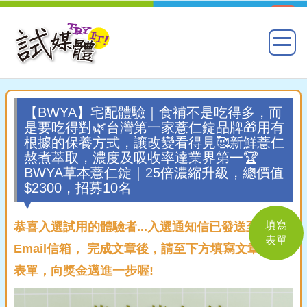
【BWYA】宅配體驗｜食補不是吃得多，而
是要吃得對🌿台灣第一家薏仁錠品牌🎁用有
根據的保養方式，讓改變看得見🥰新鮮薏仁
熬煮萃取，濃度及吸收率達業界第一🏆
BWYA草本薏仁錠｜25倍濃縮升級，總價值
$2300，招募10名
填寫
恭喜入選試用的體驗者...入選通知信已發送至您的
表單
Email信箱， 完成文章後，請至下方填寫文章回覆
表單，向獎金邁進一步喔!