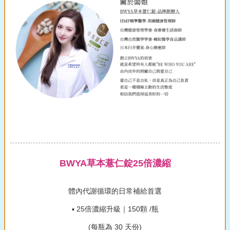
BWYA草本薏仁錠25倍濃縮
體內代謝循環的日常補給首選
▪ 25倍濃縮升級｜150顆 /瓶
(每瓶為 30 天份)