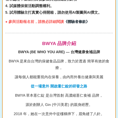
4. 試媒體保留活動調整權利。
5. 試用體驗主打真實心得開箱，請勿使用AI製圖與AI撰文。
● 參與活動報名前，請務必詳細閱讀
《體驗者條款》
BWYA 品牌介紹
BWYA (BE WHO YOU ARE) — 台灣健康食補品牌
BWYA 是來自台灣的保健食品品牌，致力於透過 簡單有效的食
療，
讓每個人都能重視內在保養，由內而外養出健康與美麗
從一場意外 開啟薏仁錠的研發之路
BWYA 草本薏仁錠 是台灣首創 高濃縮薏仁食補 品牌，
源於創辦人 Gin (中川美君) 的親身經歷。
2018 年，她在一次意外中從樓梯摔下，眉角縫了八針。