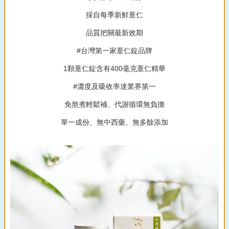
採自每季新鮮薏仁
品質把關最新效期
#台灣第一家薏仁錠品牌
1顆薏仁錠含有400毫克薏仁精華
#濃度及吸收率達業界第一
免熬煮輕鬆補、代謝循環無負擔
單一成份、無中西藥、無多餘添加