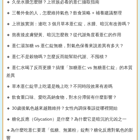
🔸 久坐水腫怎麼辦？上班族必看的薏仁攝取指南
🔸 三餐外食的人，怎麼維持氣色？飲食策略 + 補養建議整理
🔸 上班族實測：連吃 3 個月草本薏仁錠，水腫、暗沉有改善嗎？
🔸 熬夜後皮膚變黃、暗沉怎麼救？從代謝角度看薏仁的作用
🔸 薏仁湯加糖 vs 薏仁錠無糖，對氣色保養來說差異有多大？
🔸 薏仁不是穀物嗎？怎麼反而能幫助代謝、不囤積？
🔸 薏仁水喝了反而更腫？搞懂「加糖薏仁 vs 無糖薏仁錠」的本質
差異
🔸 草本薏仁錠早上吃還是晚上吃？不同時段效果有差嗎
🔸 飲食重口味、愛吃高鈉食物，對水分滯留有什麼影響？
🔸 30歲後氣色越來越難維持？女性內調保養該從哪裡開始
🔸 糖化反應（Glycation）是什麼？為什麼它是暗沉的元凶之一
🔸為什麼吃薏仁要選「低糖、無澱粉」錠劑？糖化反應對氣色的影
響