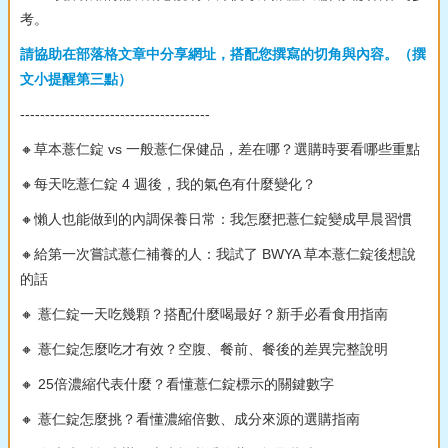
考。
請協助在部落格文章中分享網址，搭配您撰寫的切角與內容。（撰
文小提醒第三點）
--------------------------------------
🔸草本薏仁錠 vs 一般薏仁保健品，差在哪？選購時要看哪些重點
🔸每天吃薏仁錠 4 週後，我的氣色有什麼變化？
🔸懶人也能做到的內調保養日常：我怎麼把薏仁錠變成早晨習慣
🔸給第一次嘗試薏仁補養的人：我試了 BWYA 草本薏仁錠後想說
的話
🔸 薏仁錠一天吃幾顆？搭配什麼喝最好？新手必看食用指南
🔸 薏仁錠怎麼吃才有效？空腹、餐前、餐後的差異完整說明
🔸 25倍濃縮代表什麼？看懂薏仁錠標示的關鍵數字
🔸 薏仁錠怎麼挑？看懂濃縮倍數、成分來源的選購指南