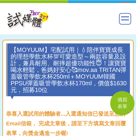
【MOYUUM】宅配試用｜💧陪伴寶寶成長
的理想學飲水杯💯可愛造型～兩款容量及設
計，兼具耐用、耐摔超優功能性😇！讓寶寶
喝水輕鬆，爸媽好安心🥰mov.aa TRITAN彈
蓋吸管學飲水杯250ml＋MOYUUM韓國
PPSU彈蓋吸管學飲水杯170ml，價值$1630
元，招募10位
填寫
表單
恭喜入選試用的體驗者...入選通知信已發送至您的
Email信箱， 完成文章後，請至下方填寫文章回覆
表單，向獎金邁進一步喔!