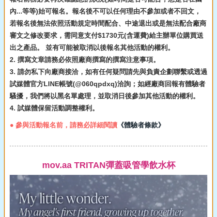
內...等等)始可報名。報名後不可以任何理由不參加或者不回文，
若報名後無法依照活動規定時間配合、中途退出或是無法配合廠商
審文之修改要求，需同意支付$1730元(含運費)給主辦單位購買送
出之產品。 並有可能被取消以後報名其他活動的權利。
2. 撰寫文章請務必依照廠商撰寫的撰寫注意事項。
3. 請勿私下向廠商接洽，如有任何疑問請先與負責企劃聯繫或透過
試媒體官方LINE帳號(@060qpdxq)洽詢；如經廠商回報有體驗者
騷擾，我們將以黑名單處理，並取消日後參加其他活動的權利。
4. 試媒體保留活動調整權利。
● 參與活動報名前，請務必詳細閱讀
《體驗者條款》
mov.aa TRITAN彈蓋吸管學飲水杯