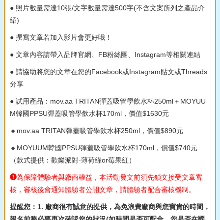
● 照片數量需達10張/文字數量需達500字(不含文案所列之產品介
紹)
● 撰寫文章若加入影片會更好哦！
● 文章內容請帶入品牌官網、FB粉絲團、Instagram等相關連結
● 請協助將您的文章在您的Facebook或Instagram貼文或Threads
分享
● 試用產品：mov.aa TRITAN彈蓋吸管學飲水杯250ml＋MOYUU
M韓國PPSU彈蓋吸管學飲水杯170ml，價值$1630元
🔸mov.aa TRITAN彈蓋吸管學飲水杯250ml，價值$890元
🔸MOYUUM韓國PPSU彈蓋吸管學飲水杯170ml，價值$740元
（款式提供：歡樂派對-薄荷綠or莓果紅）
為保障體驗者與廠商權益，本活動發文前須先鎖文接受文章審
核，審核後會通知體驗者公開文章，請體驗者配合審核機制。
提醒您：1. 廠商很有誠意的提供，為免浪費廠商與您寶貴的時間，
報名前務必要再次確認您的狀況(如時間是否可配合，您是否在國