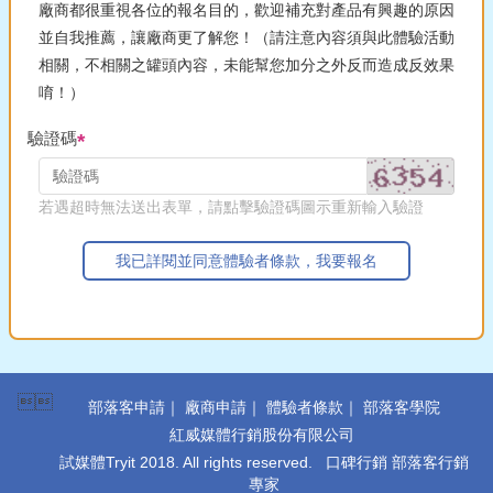
廠商都很重視各位的報名目的，歡迎補充對產品有興趣的原因
並自我推薦，讓廠商更了解您！（請注意內容須與此體驗活動
相關，不相關之罐頭內容，未能幫您加分之外反而造成反效果
唷！）
驗證碼
若遇超時無法送出表單，請點擊驗證碼圖示重新輸入驗證
我已詳閱並同意體驗者條款，我要報名

部落客申請
｜
廠商申請
｜
體驗者條款
｜
部落客學院
紅威媒體行銷股份有限公司
試媒體Tryit 2018. All rights reserved. 口碑行銷 部落客行銷
專家