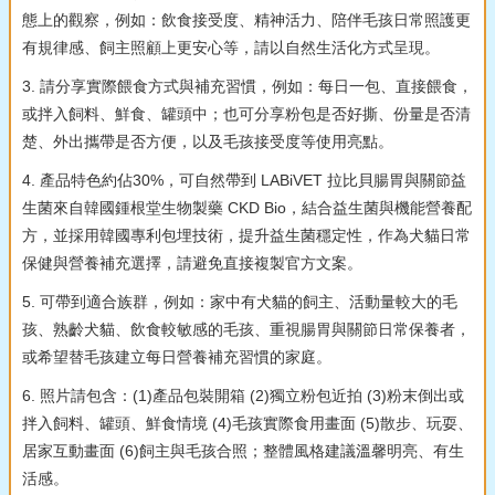
態上的觀察，例如：飲食接受度、精神活力、陪伴毛孩日常照護更
有規律感、飼主照顧上更安心等，請以自然生活化方式呈現。
3. 請分享實際餵食方式與補充習慣，例如：每日一包、直接餵食，
或拌入飼料、鮮食、罐頭中；也可分享粉包是否好撕、份量是否清
楚、外出攜帶是否方便，以及毛孩接受度等使用亮點。
4. 產品特色約佔30%，可自然帶到 LABiVET 拉比貝腸胃與關節益
生菌來自韓國鍾根堂生物製藥 CKD Bio，結合益生菌與機能營養配
方，並採用韓國專利包埋技術，提升益生菌穩定性，作為犬貓日常
保健與營養補充選擇，請避免直接複製官方文案。
5. 可帶到適合族群，例如：家中有犬貓的飼主、活動量較大的毛
孩、熟齡犬貓、飲食較敏感的毛孩、重視腸胃與關節日常保養者，
或希望替毛孩建立每日營養補充習慣的家庭。
6. 照片請包含：(1)產品包裝開箱 (2)獨立粉包近拍 (3)粉末倒出或
拌入飼料、罐頭、鮮食情境 (4)毛孩實際食用畫面 (5)散步、玩耍、
居家互動畫面 (6)飼主與毛孩合照；整體風格建議溫馨明亮、有生
活感。