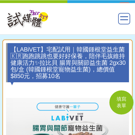
【LABiVET】宅配試用｜韓國鍾根堂益生菌
🇰🇷跑跑跳跳也要好好保養，陪伴毛孩維持
健康活力✨拉比貝 腸胃與關節益生菌 2gx30
包/盒 (韓國鍾根堂寵物益生菌)，總價值
$850元，招募10名
填寫
表單