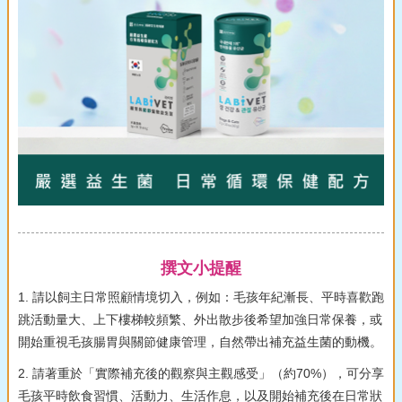
撰文小提醒
1. 請以飼主日常照顧情境切入，例如：毛孩年紀漸長、平時喜歡跑
跳活動量大、上下樓梯較頻繁、外出散步後希望加強日常保養，或
開始重視毛孩腸胃與關節健康管理，自然帶出補充益生菌的動機。
2. 請著重於「實際補充後的觀察與主觀感受」（約70%），可分享
毛孩平時飲食習慣、活動力、生活作息，以及開始補充後在日常狀