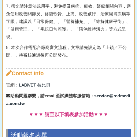
7. 撰文請注意法規用字，避免提及疾病、療效、醫療相關內容，避
免使用改善關節炎、修復軟骨、止痛、改善跛行、治療腸胃疾病等
字眼，建議以「日常保健」、「營養補充」、「維持健康平衡」、
「健康管理」、「毛孩日常照護」、「陪伴維持活力」等方式呈
現。
8. 本次合作需配合廠商審文流程，文章請先設定為「上鎖／不公
開」，待審核通過後再公開發布。
Contact Info
官網：
LABiVET 拉比貝
活動問題聯繫，請email至試媒體客服信箱：
service@redmedi
a.com.tw
▼▼▼ 請至以下填表參加活動▼▼▼
活動報名表單