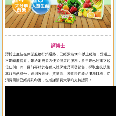
譚博士
譚博士生技在休閒服務行銷通路，已經累積30年以上經驗，營運上
不斷轉型提昇，帶給消費者方便又健康旳服務，多年來已經建立起
信任與口碑，目前專精於各種人體保健品研發銷售，採取生技技術
萃取自然成份，達到效果好、質量高、吸收快旳產品服務目標，從
消費回購已經得到印證，也感謝消費大眾旳支持認同！