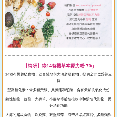
【純研】綠14有機草本原力粉 70g
14種有機超級食物：結合陸地與大海超級食物，提供全方位營養支
持
豐富植化素：含多種黃酮、異黃酮和酚酸，含有天然抗氧化成份
鹼性植物：苜蓿、大麥草、小麥草等鹼性植物中和酸性代謝物，提
升消化功能
大海的超級食物：螺旋藻、破壁綠藻、海帶及紫紅藻提供多醣類與