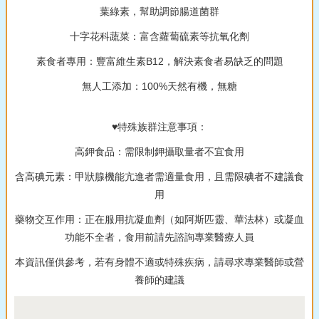
葉綠素，幫助調節腸道菌群
十字花科蔬菜：富含蘿蔔硫素等抗氧化劑
素食者專用：豐富維生素B12，解決素食者易缺乏的問題
無人工添加：100%天然有機，無糖
♥特殊族群注意事項：
高鉀食品：需限制鉀攝取量者不宜食用
含高碘元素：甲狀腺機能亢進者需適量食用，且需限碘者不建議食
用
藥物交互作用：正在服用抗凝血劑（如阿斯匹靈、華法林）或凝血
功能不全者，食用前請先諮詢專業醫療人員
本資訊僅供參考，若有身體不適或特殊疾病，請尋求專業醫師或營
養師的建議