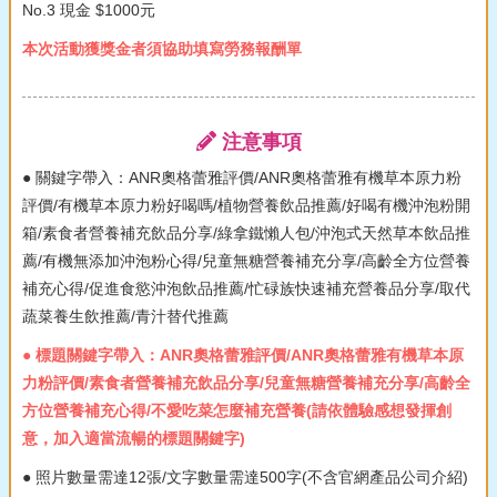
No.3 現金 $1000元
本次活動獲獎金者須協助填寫勞務報酬單
注意事項
● 關鍵字帶入：ANR奧格蕾雅評價/ANR奧格蕾雅有機草本原力粉
評價/有機草本原力粉好喝嗎/植物營養飲品推薦/好喝有機沖泡粉開
箱/素食者營養補充飲品分享/綠拿鐵懶人包/沖泡式天然草本飲品推
薦/有機無添加沖泡粉心得/兒童無糖營養補充分享/高齡全方位營養
補充心得/促進食慾沖泡飲品推薦/忙碌族快速補充營養品分享/取代
蔬菜養生飲推薦/青汁替代推薦
● 標題關鍵字帶入：ANR奧格蕾雅評價/ANR奧格蕾雅有機草本原
力粉評價/素食者營養補充飲品分享/兒童無糖營養補充分享/高齡全
方位營養補充心得/不愛吃菜怎麼補充營養(請依體驗感想發揮創
意，加入適當流暢的標題關鍵字)
● 照片數量需達12張/文字數量需達500字(不含官網產品公司介紹)