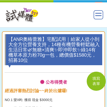
【ANR奧格蕾雅】宅配試用｜給家人從小到
大全方位營養支持，14種有機營養輕鬆融入
生活日常🌿無糖×清爽✨即沖即飲✨綠14有
機草本原力粉70g一包，總價值$1580元，
招募10位
填寫
公布得獎者
表單
經過評審熱烈討論~~終於出爐囉!
NO.1 欒X昀 獲得 現金 $3000元