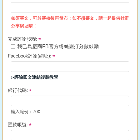
如須審文，可於審核後再發布；如不須審文，請一起提供社群
分享網址唷！
完成評論步驟:
我已爲廠商FB官方粉絲團打分數鼓勵
Facebook評論(網址):
▻評論回文連結複製教學
銀行代碼:
輸入範例：700
匯款帳號: