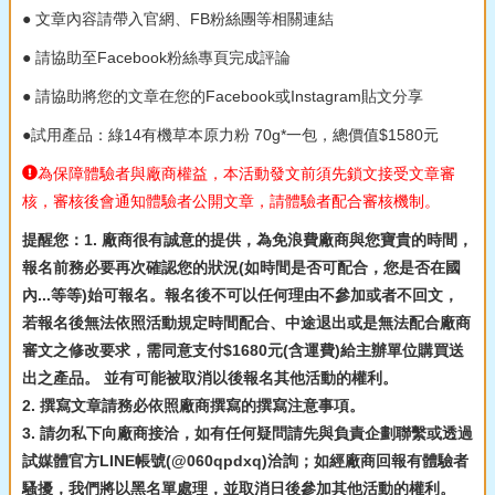
● 文章內容請帶入官網、FB粉絲團等相關連結
● 請協助至Facebook粉絲專頁完成評論
● 請協助將您的文章在您的Facebook或Instagram貼文分享
●試用產品：綠14有機草本原力粉 70g*一包，總價值$1580元
為保障體驗者與廠商權益，本活動發文前須先鎖文接受文章審
核，審核後會通知體驗者公開文章，請體驗者配合審核機制。
提醒您：1. 廠商很有誠意的提供，為免浪費廠商與您寶貴的時間，
報名前務必要再次確認您的狀況(如時間是否可配合，您是否在國
內...等等)始可報名。報名後不可以任何理由不參加或者不回文，
若報名後無法依照活動規定時間配合、中途退出或是無法配合廠商
審文之修改要求，需同意支付$1680元(含運費)給主辦單位購買送
出之產品。 並有可能被取消以後報名其他活動的權利。
2. 撰寫文章請務必依照廠商撰寫的撰寫注意事項。
3. 請勿私下向廠商接洽，如有任何疑問請先與負責企劃聯繫或透過
試媒體官方LINE帳號(@060qpdxq)洽詢；如經廠商回報有體驗者
騷擾，我們將以黑名單處理，並取消日後參加其他活動的權利。