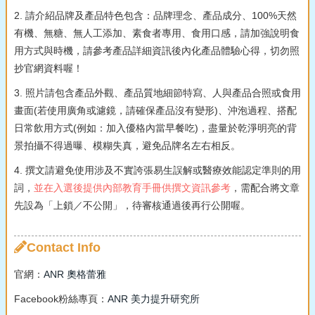
2. 請介紹品牌及產品特色包含：品牌理念、產品成分、100%天然
有機、無糖、無人工添加、素食者專用、食用口感，請加強說明食
用方式與時機，請參考產品詳細資訊後內化產品體驗心得，切勿照
抄官網資料喔！
3. 照片請包含產品外觀、產品質地細節特寫、人與產品合照或食用
畫面(若使用廣角或濾鏡，請確保產品沒有變形)、沖泡過程、搭配
日常飲用方式(例如：加入優格內當早餐吃)，盡量於乾淨明亮的背
景拍攝不得過曝、模糊失真，避免品牌名左右相反。
4. 撰文請避免使用涉及不實誇張易生誤解或醫療效能認定準則的用
詞，
並在入選後提供內部教育手冊供撰文資訊參考
，需配合將文章
先設為「上鎖／不公開」，待審核通過後再行公開喔。
Contact Info
官網：
ANR 奧格蕾雅
Facebook粉絲專頁：
ANR 美力提升研究所