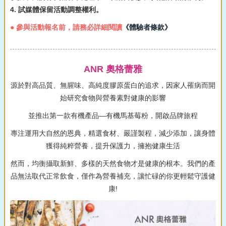
4. 試媒體保留活動調整權利。
● 參與活動報名前，請務必詳細閱讀
《體驗者條款》
ANR 奧格蕾雅
源於對高品質、無腥味、高純度膠原蛋白的追求，因家人罹病而開
始研究食物與營養素對健康的影響
並推出第一款有機產品—有機馬基莓粉，開啟品牌旅程
專注運用大自然的恩典，精選食材、嚴謹製程，減少添加，讓身體
獲得純粹營養，提升保護力，擁抱健康生活
然而，均衡攝取新鮮、多樣的天然食物才是健康的根本。我們的產
品無法取代正常飲食，僅作為營養補充，讓忙碌的你更輕鬆守護健
康!