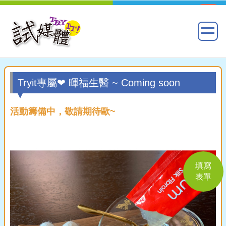
Tryit專屬❤ 暉福生醫 ~ Coming soon
活動籌備中，敬請期待歐~
填寫
表單