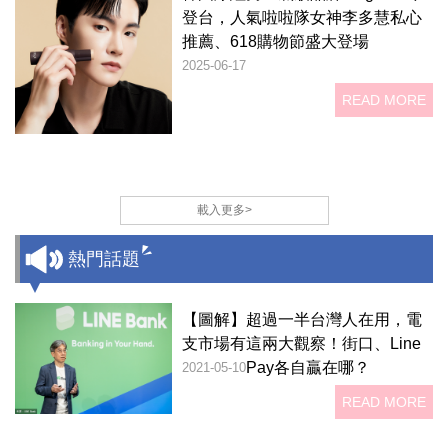
登台，人氣啦啦隊女神李多慧私心
推薦、618購物節盛大登場
2025-06-17
READ MORE
載入更多>
熱門話題
【圖解】超過一半台灣人在用，電
支市場有這兩大觀察！街口、Line
Pay各自贏在哪？
2021-05-10
READ MORE