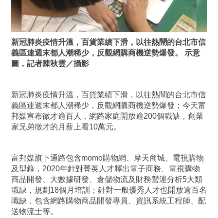
新冠肺炎疫情升溫，百貨業績下滑，以往熱鬧的台北市信
義區連週末都人潮稀少，反觀網購商機逆勢爆發。 示意
圖，記者陳秋雲／攝影
新冠肺炎疫情升溫，百貨業績下滑，以往熱鬧的台北市信
義區連週末都人潮稀少，反觀網購商機逆勢爆發；今天富
邦媒宣布徵才逾百人，網路家庭開放逾200個職缺，創業
家兄弟徵才的月薪上看10萬元。
富邦媒旗下通路包含momo購物網、摩天商城、電視購物
及型錄，2020年針對菁英人才釋出電子商務、電視購物
商品開發、大數據研發、倉儲物流及財務營運分析5大類
職缺，規劃18個月培訓；針對一般優秀人才也開放逾百名
職缺，包含網路購物商品開發專員、資訊系統工程師、配
送物流士等。