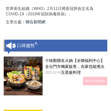
世界衛生組織（WHO）2月11日將新冠肺炎定名為
COVID-19（2019年冠狀病毒疾病）。
文章出處：
聯合新聞網
口碑趨勢
十味觀聯名火鍋【全聯福利中心】
全台門市獨家販售，在家也能煮出
五星級料理
2025-12-04
READ MORE