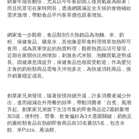
銷量年成長翻倍，尤其以今年春節開工後買氣最為顯著；
而且民眾宅在家時間長，透過網購滿足全天候的食物補給
需求激增，帶動食品平均客單價也跟著增加。
網家進一步觀察，食品類別5大熱銷品為泡麵、米、奶
粉、保健食品、礦泉水，其他像是即食料理簡單加熱即可
食用，成為異軍突起的熱賣料理；觀察熱賣品項可發現，
近期在家開伙比例增加，刺激各式米類、泡麵買氣逆勢成
長。因健康意識提升，保健食品也相當受歡迎；作為嬰兒
主食的奶粉類商品需每天沖泡多次，為快速消耗商品，推
升銷量穩定成長。
創業家兄弟發現，隨著疫情持續升溫，許多消費者減少外
出，進而縮減在外用餐的頻率，帶動消費者「自煮」風潮
升起。創業家兄弟旗下生活市集的即食商品近2週銷量增
加3成，便利性、營養、飲食偏好為3大選購關鍵；易飽足
的澱粉類食品在熱銷即食商品前10名囊括5名，包含水
餃、米Pizza、蔥油餅。