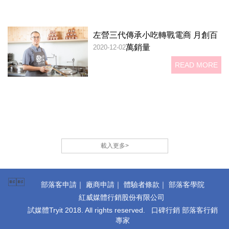
左營三代傳承小吃轉戰電商 月創百
萬銷量
2020-12-02
READ MORE
載入更多>

部落客申請
｜
廠商申請
｜
體驗者條款
｜
部落客學院
紅威媒體行銷股份有限公司
試媒體Tryit 2018. All rights reserved. 口碑行銷 部落客行銷
專家