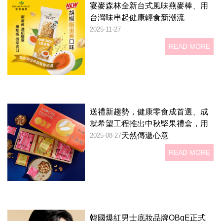
宴麥森林全新台式風味燕麥棒、用
台灣味串起健康輕食新潮流
2025-11-27
READ MORE
送禮新趨勢，健康零食成首選、成
就希望工程推出中秋堅果禮盒，用
天然傳遞心意
2025-08-27
READ MORE
韓國爆紅男士底妝品牌OBgE正式