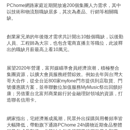
PChome網路家庭近期開放逾200個集團人力需求，其中
以技術和物流類職缺居多，其次為產品、行銷等相關職
缺。
創業家兄弟的年後徵才需求共計開出10餘個職缺，以後勤
人員、工程師為大宗，也包含電商直播主等職位，此波釋
出的職缺月薪最高上看10萬元。
展望2020年營運，富邦媒瞄準會員經濟浪潮，積極整合
集團資源，以擴大會員服務經營綜效。例如去年與台灣大
哥大合作，從全台近800家myfone門市提供到店取貨、門
號優惠購方案，並串聯數位加值服務MyMusic祭出回饋好
康；另借重台北富邦商業銀行於金融理財領域的資源，打
造聯名信用卡。
網家指出，宅經濟漸成風潮，民眾外出採購與用餐頻率皆
大幅降低，帶動旗下通路PChome 24h購物近期食品整體