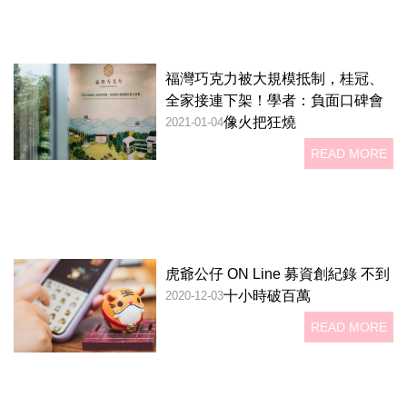
福灣巧克力被大規模抵制，桂冠、
全家接連下架！學者：負面口碑會
像火把狂燒
2021-01-04
READ MORE
虎爺公仔 ON Line 募資創紀錄 不到
十小時破百萬
2020-12-03
READ MORE