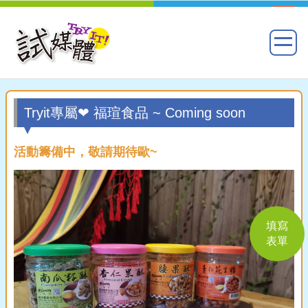
Tryit專屬❤ 福瑄食品 ~ Coming soon
活動籌備中，敬請期待歐~
填寫
表單