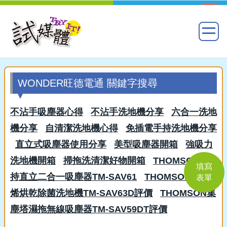
WONDER旺德電通 關鍵字搜尋
不沾手吸塵器心得
不沾手洗地機分享
六合一洗地
機分享
自清潔洗地機心得
免插電手持洗地機分享
直立式吸塵器使用分享
美型吸塵器開箱
強吸力
洗地機開箱
掃拖洗清潔好物開箱
THOMSON手
填寫
持直立二合一吸塵器TM-SAV61
THOMSON石墨
表單
烯烘乾除菌洗地機TM-SAV63D評價
THOMSON集
塵塔濕拖無線吸塵器TM-SAV59DT評價