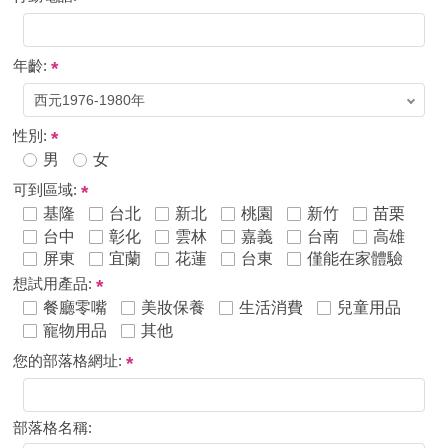
年齡:
性別:
男
女
可到區域:
基隆
台北
新北
桃園
新竹
苗栗
台中
彰化
雲林
嘉義
台南
高雄
屏東
宜蘭
花蓮
台東
僅能在家體驗
想試用產品:
餐廳零嘴
美妝保養
生活消費
兒童用品
寵物用品
其他
您的部落格網址:
部落格名稱: