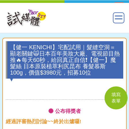
【健一 KENICHI】宅配試用｜髮縫空洞＝
顯老關鍵🙀日本百年美妝大廠、電視節目熱
推🔥每天60秒，給回真正自信❗【健一】魔
髮絲 日本原裝植萃利尻昆布 養髮慕斯
100g，價值$3980元，招募10位
填寫
表單
公布得獎者
經過評審熱烈討論~~終於出爐囉!