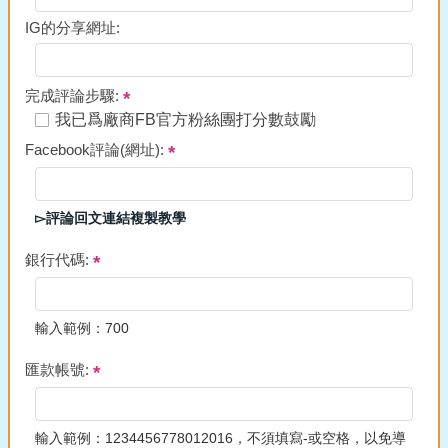
IG的分享網址:
完成評論步驟:
我已爲廠商FB官方粉絲團打分數鼓勵
Facebook評論(網址):
▻評論回文連結複製教學
銀行代碼:
輸入範例：700
匯款帳號:
輸入範例：1234456778012016，不須填寫-或空格，以免導