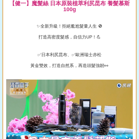
【健一】魔髮絲 日本原裝植萃利尻昆布 養髮慕斯
100g
✨全新升級！拒絕尷尬髮量人生 🚫
打造高密度髮感，自信力UP！💪
✅日本利尻昆布、✅歐洲瑞士赤松
黃金雙效，打造自然系，再造頭髮強韌👀