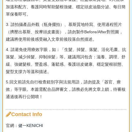
加溫和配方、養護同時幫助髮根強健、穩定頭皮油脂分泌、每日簡
單保養即可。
3. 請拍攝產品外觀（瓶身擺拍）、慕斯質地特寫、使用過程照片
（擠壓出慕斯、按摩頭皮畫面），請勿製作Before/After對照圖，
建議將使用前後感受融入文章前後段落自然描述。
4. 請避免使用療效字眼，如：「生髮、掉髮、落髮、活化毛囊、抗
落髮、減少掉髮、抑制掉髮」等。建議用詞包含：滋養、調理、舒
緩、強健髮根、豐盈感、蓬鬆感、養護頭皮健康、穩定髮根狀態、
髮型支撐力等溫和描述。
5.回文前請先自行檢查錯別字與法規用語，請勿提及「器官、療
效」等字眼。本篇需配合品牌審文，請務必先將文章上鎖，待審核
通過後再行公開唷！
Contact Info
官網：
健一KENICHI