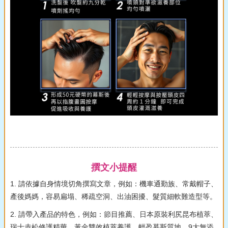
撰文小提醒
1. 請依據自身情境切角撰寫文章，例如：機車通勤族、常戴帽子、
產後媽媽，容易扁塌、稀疏空洞、出油困擾、髮質細軟難造型等。
2. 請帶入產品的特色，例如：節目推薦、日本原裝利尻昆布植萃、
瑞士赤松修護精華、黃金雙效植萃養護、輕盈慕斯質地、9大無添