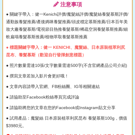
注意事項
● 關鍵字帶入：健一Kenichi評價/魔髮絲評價/魔髮絲養髮慕斯評價/
通勤族養髮推薦/產後媽咪養髮推薦/頭皮穩定慕斯推薦/日本百年美
妝大廠養髮慕斯/電視節目熱推養髮慕斯/稀疏空洞養髮慕斯推薦/細
軟扁塌養髮慕斯推薦/植物萃取養髮慕斯推薦
● 標題關鍵字帶入：健一 KENICHI、魔髮絲、日本原裝植萃利尻
昆布、養髮慕斯（歡迎自行發揮創意標題）
● 照片數量需達10張/文字數量需達500字(不含官網產品公司介紹)
● 撰寫文章若加入影片會更好哦！
● 文章內容請帶入官網、FB粉絲團、IG等相關連結
● 請協助至Facebook粉絲專頁完成評論
● 請協助將您的文章在您的Facebook或Instagram貼文分享
● 試用產品：魔髮絲 日本原裝植萃利尻昆布 養髮慕斯100g，價值
$3980元。