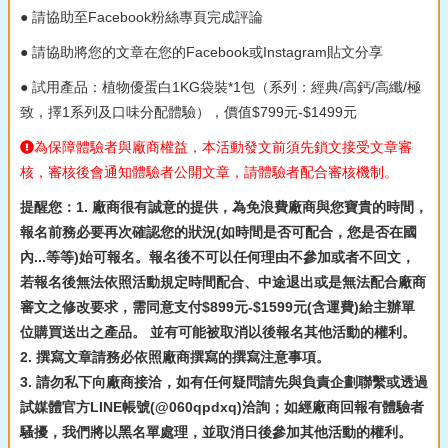
● 請協助至Facebook粉絲專頁完成評論
● 請協助將您的文章在您的Facebook或Instagram貼文分享
● 試用產品：植物優蛋白1KG袋裝*1包（系列：經典/高鈣/高纖/極
致，擇1系列及口味分配體驗），價值$799元-$1499元
為保障體驗者與廠商權益，本活動發文前須先鎖文接受文章審
核，審核後會通知體驗者公開文章，請體驗者配合審核機制。
提醒您：1. 廠商很有誠意的提供，為免浪費廠商與您寶貴的時間，
報名前務必要再次確認您的狀況(如時間是否可配合，您是否在國
內...等等)始可報名。報名後不可以任何理由不參加或者不回文，
若報名後無法依照活動規定時間配合、中途退出或是無法配合廠商
審文之修改要求，需同意支付$899元-$1599元(含運費)給主辦單
位購買送出之產品。 並有可能被取消以後報名其他活動的權利。
2. 撰寫文章請務必依照廠商撰寫的撰寫注意事項。
3. 請勿私下向廠商接洽，如有任何疑問請先與負責企劃聯繫或透過
試媒體官方LINE帳號(@060qpdxq)洽詢；如經廠商回報有體驗者
騷擾，我們將以黑名單處理，並取消日後參加其他活動的權利。