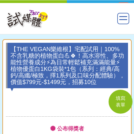
【THE VEGAN樂維根】宅配試用｜100%
不含乳糖的植物蛋白💪🍀！高水溶性、多功
能性營養成分⚡為日常輕鬆補充滿滿能量⚡
植物優蛋白1KG袋裝*1包（系列：經典/高
鈣/高纖/極致，擇1系列及口味分配體驗），
價值$799元-$1499元，招募10位
填寫
表單
公布得獎者