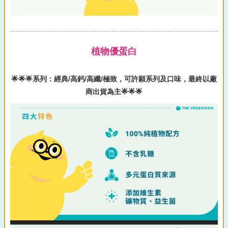
植物優蛋白
🌟🌟🌟系列：經典/高鈣/高纖/極致，可許願系列及口味，最終以廠
商出貨為主🌟🌟🌟