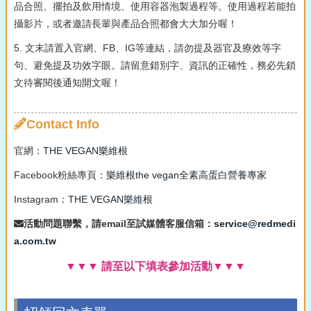
品合照、擺拍及飲用情境、使用容器泡製過程等。使用過程若能拍
攝影片，或者邀請長輩與產品合照都會大大加分喔！
5. 文末請置入官網、FB、IG等連結，請勿提及器官及療效等字
句、避免提及功效字眼。請留意錯別字、資訊的正確性，務必先鎖
文待審閱後通知開文喔！
Contact Info
官網：
THE VEGAN樂維根
Facebook粉絲專頁：
樂維根the vegan全素高蛋白營養專家
Instagram：
THE VEGAN樂維根
活動問題聯繫，請email至試媒體客服信箱：
service@redmedi
a.com.tw
▼▼▼ 請至以下填表參加活動▼▼▼