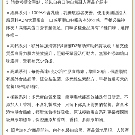
3. 請參考撰文重點，並以自身口吻自然融入產品介紹中：
🔸經典系列：100%不含乳糖，乳糖敏感者友善。使用美國認證大
廠原料ADM大豆蛋白，口感更順口好喝沒有沙沙感。早餐必備神
隊友！高纖高蛋白營養超飽足。口味多樣全品牌有19種口味，選擇
多樣～
🔸高鈣系列：額外添加海藻鈣&蕎麥D3幫助幫助鈣質吸收！補充優
質蛋白骨力肌力雙效提升，照顧長輩靈活行動力。無額外添加糖口
味選擇，營養補充少負擔。
🔸高纖系列：每份高達6克水溶性膳食纖維，增量30倍，保證順暢
有感外食族必備。綜合益生菌、多元維生素配方，早餐首選每天的
營養1杯補給到位。
🔸極致系列：多元蛋白質來源，簡單喝就能高效補足每日所需。不
添加人工香料、不含乳製成分，只留下你真正需要的營養。富含水
溶性膳食纖維，輕鬆無負擔好吸收。原味極致蛋白系列更榮獲國際
級無添加標章，保證無添加香料、香精、多餘添加物。
4. 照片請包含商品開箱、內外包裝細節照、產品質地呈現、人與產