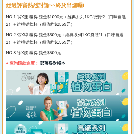
經過評審熱烈討論~~終於出爐囉!
NO.1 翁X蓮 獲得 獎金$1000元＋經典系列1KG袋裝*2（口味自選
2）＋維根樂飲杯（價值約$2559元）
NO.2 張X瑋 獲得 獎金$500元＋經典系列1KG袋裝*1（口味自選
1）＋維根樂飲杯（價值約$1559元）
NO.3 徐X媛 獲得 獎金$500元
● 查詢匯款進度：
部落客對帳本