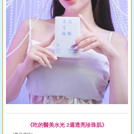
《吃的醫美水光 2週透亮珍珠肌》