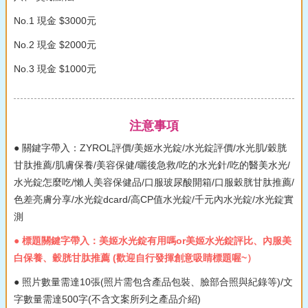
No.1 現金 $3000元
No.2 現金 $2000元
No.3 現金 $1000元
注意事項
● 關鍵字帶入：ZYROL評價/美姬水光錠/水光錠評價/水光肌/穀胱
甘肽推薦/肌膚保養/美容保健/曬後急救/吃的水光針/吃的醫美水光/
水光錠怎麼吃/懶人美容保健品/口服玻尿酸開箱/口服穀胱甘肽推薦/
色差亮膚分享/水光錠dcard/高CP值水光錠/千元內水光錠/水光錠實
測
● 標題關鍵字帶入：美姬水光錠有用嗎or美姬水光錠評比、內服美
白保養、穀胱甘肽推薦 (歡迎自行發揮創意吸睛標題喔~）
● 照片數量需達10張(照片需包含產品包裝、臉部合照與紀錄等)/文
字數量需達500字(不含文案所列之產品介紹)