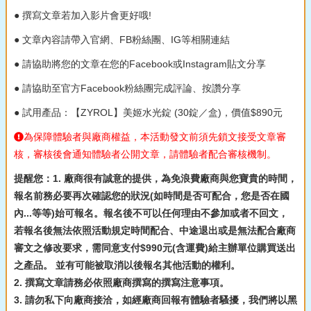
● 撰寫文章若加入影片會更好哦!
● 文章內容請帶入官網、FB粉絲團、IG等相關連結
● 請協助將您的文章在您的Facebook或Instagram貼文分享
● 請協助至官方Facebook粉絲團完成評論、按讚分享
● 試用產品：【ZYROL】美姬水光錠 (30錠／盒)，價值$890元
為保障體驗者與廠商權益，本活動發文前須先鎖文接受文章審
核，審核後會通知體驗者公開文章，請體驗者配合審核機制。
提醒您：1. 廠商很有誠意的提供，為免浪費廠商與您寶貴的時間，
報名前務必要再次確認您的狀況(如時間是否可配合，您是否在國
內...等等)始可報名。報名後不可以任何理由不參加或者不回文，
若報名後無法依照活動規定時間配合、中途退出或是無法配合廠商
審文之修改要求，需同意支付$990元(含運費)給主辦單位購買送出
之產品。 並有可能被取消以後報名其他活動的權利。
2. 撰寫文章請務必依照廠商撰寫的撰寫注意事項。
3. 請勿私下向廠商接洽，如經廠商回報有體驗者騷擾，我們將以黑