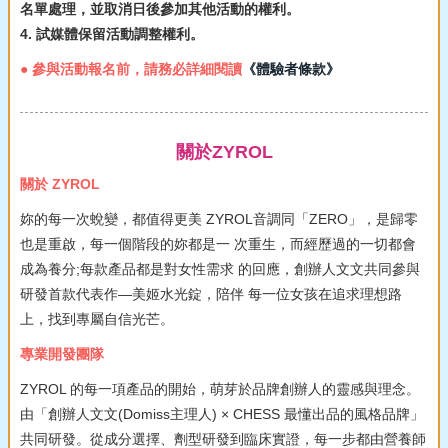
名單處理，並取消日後參加其他活動的權利。
4. 試媒體保留活動調整權利。
● 參與活動報名前，請務必詳細閱讀
《體驗者條款》
關於ZYROL
關於 ZYROL
妳的每一次蛻變，都值得更美 ZYROL音調同「ZERO」，是歸零
也是重啟，每一個階段的妳都是一 次重生，而經歷過的一切都會
成為養分;每款產品都是對女性需求 的回應，創辦人文文共同參與
研發首款代表作—美姬水光錠，陪伴 每一位女孩在追求理想路
上，找到專屬自信光芒。
專業開發團隊
ZYROL 的每一項產品的開始，萌芽於品牌創辦人的靈感與理念。
由「創辦人文文(Domiss主理人) × CHESS 最懂出品的風格品牌」
共同研發。從成分選擇、劑型研發到臨床實證，每一步都由營養師