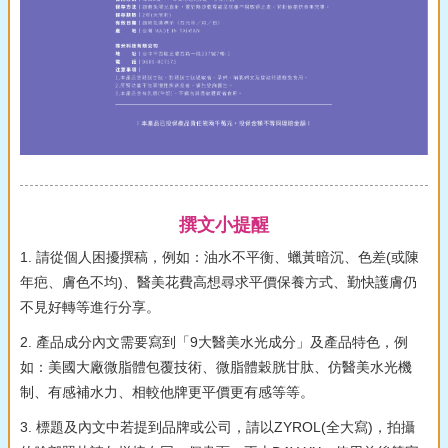
撰文小提醒
1. 請從個人困擾撰稿，例如：油水不平衡、蠟黃暗沉、色差(或陳
年疤、膚色不均)、醫美花費高想尋求平價保養方式、勤快護膚仍
不見好轉等進行分享。
2. 產品成分內文需要寫到「9大醫美水光成分」及產品特色，例
如：美國大廠微脂體包覆技術、微脂體穀胱甘肽、仿醫美水光機
制、有感補水力、相較他牌更平價更有感等等。
3. 標題及內文中若提到品牌或公司，請以ZYROL(全大寫)，拍攝