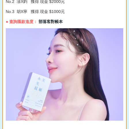
No.2 凃X鈞 獲得 現金 $2000元
No.3 胡X寧 獲得 現金 $1000元
● 查詢匯款進度：
部落客對帳本