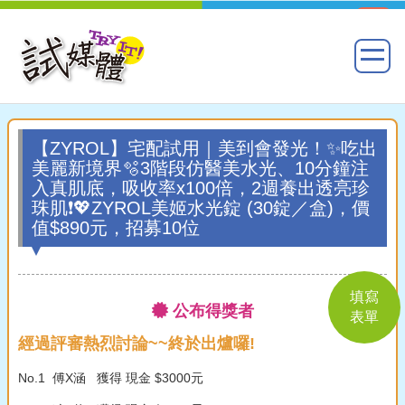
【ZYROL】宅配試用｜美到會發光！✨吃出
美麗新境界🫧3階段仿醫美水光、10分鐘注
入真肌底，吸收率x100倍，2週養出透亮珍
珠肌❗💖ZYROL美姬水光錠 (30錠／盒)，價
值$890元，招募10位
填寫
公布得獎者
表單
經過評審熱烈討論~~終於出爐囉!
No.1 傅X涵 獲得 現金 $3000元