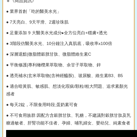
🔹《商品資訊》
● 業界首創「吃的醫美水光」
● 7天亮白、9天平滑、2週珍珠肌
● 足量添加 9 大醫美水光成分▸全方位亮白+穩膚+透光
● 3階段仿醫美水光、10分鐘注入真肌底，吸收率x100倍
● 深層退黯|微脂體穀胱甘肽、微脂體維生素C
● 平衡修護|專利橄欖果萃取物、余甘子萃取物、鋅
● 透亮補水|玄米萃取物(含神經醯胺)、玻尿酸、維生素B3、B5
● 適合暗黃肌、敏感肌、想淡化瑕疵/顆粒/粗大問題、追求素顏光
感者
● 每天2錠，不限食用時段;蛋奶素可食
● 不可食用族群:因配方含穀胱甘肽、乳糖，不建議對穀胱甘肽及乳
糖過敏者、肝腎功能不佳者、孕婦、哺乳婦女、嬰幼兒、純素食者