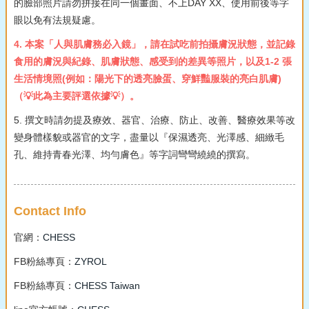
的臉部照片請勿拼接在同一個畫面、不上DAY XX、使用前後等字
眼以免有法規疑慮。
4. 本案「人與肌膚務必入鏡」，請在試吃前拍攝膚況狀態，並記錄
食用的膚況與紀錄、肌膚狀態、感受到的差異等照片，以及1-2 張
生活情境照(例如：陽光下的透亮臉蛋、穿鮮豔服裝的亮白肌膚)
（💡此為主要評選依據💡）。
5. 撰文時請勿提及療效、器官、治療、防止、改善、醫療效果等改
變身體樣貌或器官的文字，盡量以『保濕透亮、光澤感、細緻毛
孔、維持青春光澤、均勻膚色』等字詞彎彎繞繞的撰寫。
Contact Info
官網：
CHESS
FB粉絲專頁：
ZYROL
FB粉絲專頁：
CHESS Taiwan