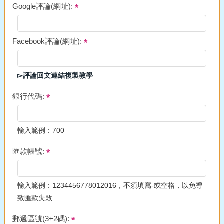
Google評論(網址):
Facebook評論(網址):
▻評論回文連結複製教學
銀行代碼:
輸入範例：700
匯款帳號:
輸入範例：1234456778012016，不須填寫-或空格，以免導
致匯款失敗
郵遞區號(3+2碼):