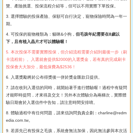
覽、產險挑選、投保流程介紹等，但可以不用實際下單投保。
3. 選擇體驗的投保產險、保額可自行決定，寵物保險時間為一年一
期。
4. 可投保的寵物種類為：貓咪&小狗，
但毛孩年紀需要在8歲以
下，且有植入晶片才可以體驗喔！
5. 本次投保不需要實際投保，但介紹流程需要介紹到最後一步（刷
卡流程前）。入選就會提供$2000的入選獎金，若有真的完成刷卡
投保會大大加分，最低保費為$2536！
6. 入選獎勵將於公布得獎後一併於獎金匯款日提供。
7. 請在收到入選信的同時，就開始著手進行體驗喔！過程中有疑問
才能即時提問，才來得及交文！另外本次體驗分為兩梯次，實際體
驗日期會於入選信件中告知，請注意時間安排唷。
8. 體驗過程中有任何問題，請來信詢問負責企劃：charline@redm
edia.com.tw。
9. 若原先已有投保之毛孩，系統會無法加保，因此無法參與本次活