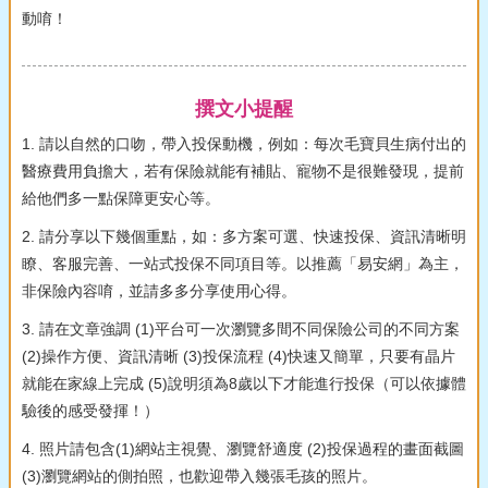
動唷！
撰文小提醒
1. 請以自然的口吻，帶入投保動機，例如：每次毛寶貝生病付出的
醫療費用負擔大，若有保險就能有補貼、寵物不是很難發現，提前
給他們多一點保障更安心等。
2. 請分享以下幾個重點，如：多方案可選、快速投保、資訊清晰明
瞭、客服完善、一站式投保不同項目等。以推薦「易安網」為主，
非保險內容唷，並請多多分享使用心得。
3. 請在文章強調 (1)平台可一次瀏覽多間不同保險公司的不同方案
(2)操作方便、資訊清晰 (3)投保流程 (4)快速又簡單，只要有晶片
就能在家線上完成 (5)說明須為8歲以下才能進行投保（可以依據體
驗後的感受發揮！）
4. 照片請包含(1)網站主視覺、瀏覽舒適度 (2)投保過程的畫面截圖
(3)瀏覽網站的側拍照，也歡迎帶入幾張毛孩的照片。