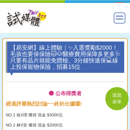
【易安網】線上體驗｜✨入選獎勵$2000！
毛孩也要保保險🐱🐶醫療費用保障多更多🩺
只要有晶片就能免體檢、3分鐘快速保💻線
上投保寵物保險，招募15位
公布得獎者
填寫
表單
經過評審熱烈討論~~終於出爐囉!
NO.1 徐X琇 獲得 現金 $3000元
NO.2 林X安 獲得 現金 $2000元