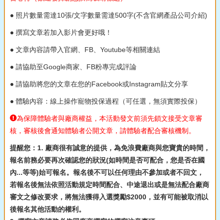
● 照片數量需達10張/文字數量需達500字(不含官網產品公司介紹)
● 撰寫文章若加入影片會更好哦！
● 文章內容請帶入官網、FB、Youtube等相關連結
● 請協助至Google商家、FB粉專完成評論
● 請協助將您的文章在您的Facebook或Instagram貼文分享
● 體驗內容：線上操作寵物投保過程（可任選，無須實際投保）
為保障體驗者與廠商權益，本活動發文前須先鎖文接受文章審
核，審核後會通知體驗者公開文章，請體驗者配合審核機制。
提醒您：1. 廠商很有誠意的提供，為免浪費廠商與您寶貴的時間，
報名前務必要再次確認您的狀況(如時間是否可配合，您是否在國
內...等等)始可報名。報名後不可以任何理由不參加或者不回文，
若報名後無法依照活動規定時間配合、中途退出或是無法配合廠商
審文之修改要求，將無法獲得入選獎勵$2000，並有可能被取消以
後報名其他活動的權利。