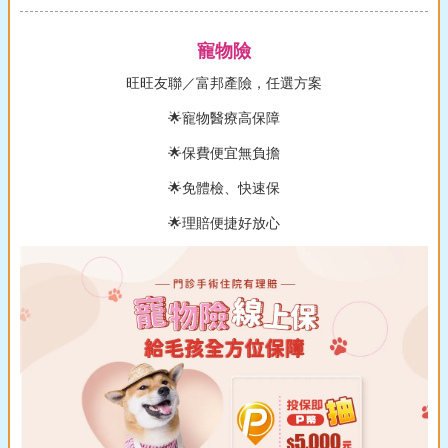
寵物險
旺旺友聯／富邦產險，任選方案
🌟寵物醫療高保障
🌟保費便宜無負擔
🌟免體檢、快速保
🌟理賠便捷好放心