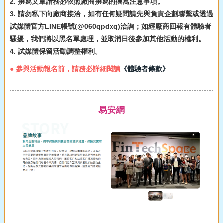
2. 撰寫文章請務必依照廠商撰寫的撰寫注意事項。
3. 請勿私下向廠商接洽，如有任何疑問請先與負責企劃聯繫或透過
試媒體官方LINE帳號(@060qpdxq)洽詢；如經廠商回報有體驗者
騷擾，我們將以黑名單處理，並取消日後參加其他活動的權利。
4. 試媒體保留活動調整權利。
● 參與活動報名前，請務必詳細閱讀
《體驗者條款》
易安網