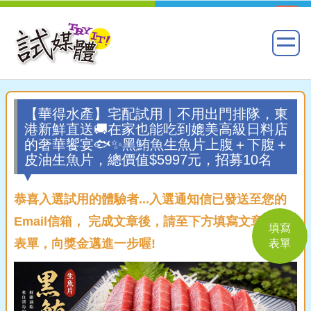
【華得水產】宅配試用｜不用出門排隊，東
港新鮮直送🚚在家也能吃到媲美高級日料店
的奢華饗宴🐟✨黑鮪魚生魚片上腹＋下腹＋
皮油生魚片，總價值$5997元，招募10名
恭喜入選試用的體驗者...入選通知信已發送至您的
Email信箱， 完成文章後，請至下方填寫文章回覆
填寫
表單，向獎金邁進一步喔!
表單