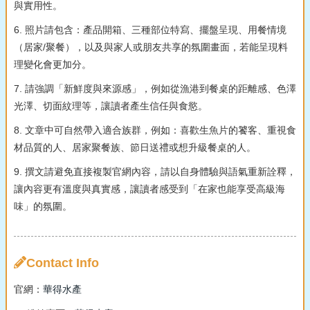
與實用性。
6. 照片請包含：產品開箱、三種部位特寫、擺盤呈現、用餐情境
（居家/聚餐），以及與家人或朋友共享的氛圍畫面，若能呈現料
理變化會更加分。
7. 請強調「新鮮度與來源感」，例如從漁港到餐桌的距離感、色澤
光澤、切面紋理等，讓讀者產生信任與食慾。
8. 文章中可自然帶入適合族群，例如：喜歡生魚片的饕客、重視食
材品質的人、居家聚餐族、節日送禮或想升級餐桌的人。
9. 撰文請避免直接複製官網內容，請以自身體驗與語氣重新詮釋，
讓內容更有溫度與真實感，讓讀者感受到「在家也能享受高級海
味」的氛圍。
Contact Info
官網：
華得水產