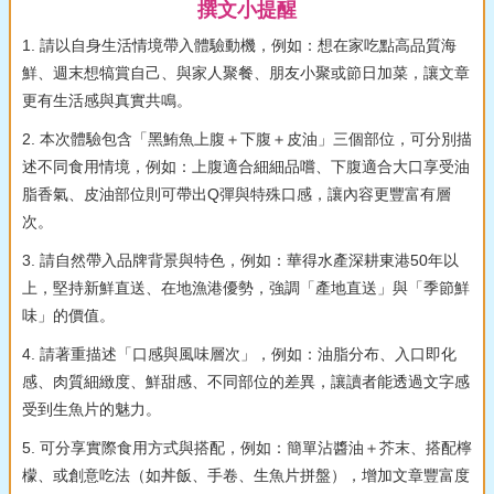
撰文小提醒
1. 請以自身生活情境帶入體驗動機，例如：想在家吃點高品質海
鮮、週末想犒賞自己、與家人聚餐、朋友小聚或節日加菜，讓文章
更有生活感與真實共鳴。
2. 本次體驗包含「黑鮪魚上腹＋下腹＋皮油」三個部位，可分別描
述不同食用情境，例如：上腹適合細細品嚐、下腹適合大口享受油
脂香氣、皮油部位則可帶出Q彈與特殊口感，讓內容更豐富有層
次。
3. 請自然帶入品牌背景與特色，例如：華得水產深耕東港50年以
上，堅持新鮮直送、在地漁港優勢，強調「產地直送」與「季節鮮
味」的價值。
4. 請著重描述「口感與風味層次」，例如：油脂分布、入口即化
感、肉質細緻度、鮮甜感、不同部位的差異，讓讀者能透過文字感
受到生魚片的魅力。
5. 可分享實際食用方式與搭配，例如：簡單沾醬油＋芥末、搭配檸
檬、或創意吃法（如丼飯、手卷、生魚片拼盤），增加文章豐富度