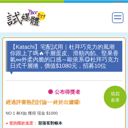
【Katachi】宅配試用｜杜拜巧克力的風潮
你跟上了嗎🔥千層蛋皮、滑順內餡、堅果香
氣🥜外柔內脆的口感～歐依系😋杜拜巧克力
日式千層捲，價值$1080元，招募10位
公布得獎者
填寫
表單
經過評審熱烈討論~~終於出爐囉!
NO.1 林X如 獲得 現金 $1000
● 查詢匯款進度：
部落客對帳本