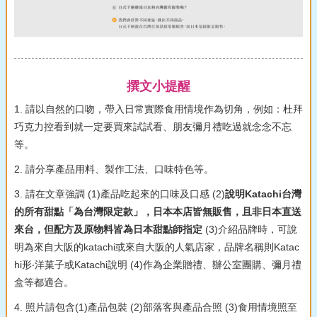
撰文小提醒
1. 請以自然的口吻，帶入日常實際食用情境作為切角，例如：杜拜
巧克力控看到就一定要買來試試看、朋友彌月禮吃過就念念不忘
等。
2. 請分享產品用料、製作工法、口味特色等。
3. 請在文章強調 (1)產品吃起來的口味及口感 (2)
說明Katachi台灣
的所有甜點「為台灣限定款」，日本本店皆無販售，且非日本直送
來台，但配方及原物料皆為日本甜點師指定
(3)介紹品牌時，可說
明為來自大阪的katachi或來自大阪的人氣店家，品牌名稱則Katac
hi形‧洋菓子或Katachi說明 (4)作為企業贈禮、辦公室團購、彌月禮
盒等都適合。
4. 照片請包含(1)產品包裝 (2)部落客與產品合照 (3)食用情境照至