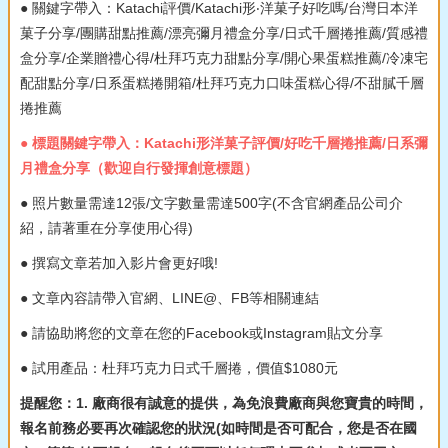
● 關鍵字帶入：Katachi評價/Katachi形‧洋菓子好吃嗎/台灣日本洋
菓子分享/團購甜點推薦/漂亮彌月禮盒分享/日式千層捲推薦/質感禮
盒分享/企業贈禮心得/杜拜巧克力甜點分享/開心果蛋糕推薦/冷凍宅
配甜點分享/日系蛋糕捲開箱/杜拜巧克力口味蛋糕心得/不甜膩千層
捲推薦
● 標題關鍵字帶入：Katachi形洋菓子評價/好吃千層捲推薦/日系彌
月禮盒分享（歡迎自行發揮創意標題）
● 照片數量需達12張/文字數量需達500字(不含官網產品公司介
紹，請著重在分享使用心得)
● 撰寫文章若加入影片會更好哦!
● 文章內容請帶入官網、LINE@、FB等相關連結
● 請協助將您的文章在您的Facebook或Instagram貼文分享
● 試用產品：杜拜巧克力日式千層捲，價值$1080元
提醒您：1. 廠商很有誠意的提供，為免浪費廠商與您寶貴的時間，
報名前務必要再次確認您的狀況(如時間是否可配合，您是否在國