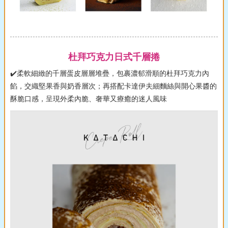
杜拜巧克力日式千層捲
✔️柔軟細緻的千層蛋皮層層堆疊，包裹濃郁滑順的杜拜巧克力內
餡，交織堅果香與奶香層次；再搭配卡達伊夫細麵絲與開心果醬的
酥脆口感，呈現外柔內脆、奢華又療癒的迷人風味