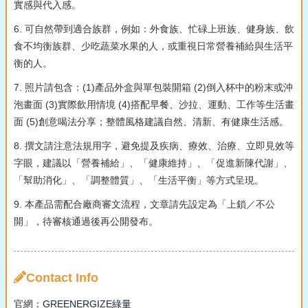
實感與代入感。
6. 可自然帶到適合族群，例如：外食族、忙碌上班族、健身族、飲
食不均衡族群、少吃蔬菜水果的人，或重視日常營養補給與生活平
衡的人。
7. 照片請包含：(1)產品外盒與單包裝開箱 (2)倒入杯中的粉末或沖
泡畫面 (3)實際飲用情境 (4)搭配早餐、沙拉、運動、工作等生活畫
面 (5)創意喝法分享；整體風格建議自然、清新、有健康生活感。
8. 撰文請注意法規用字，避免提及疾病、療效、治療、立即見效等
字眼，建議以「營養補給」、「健康維持」、「促進新陳代謝」、
「幫助消化」、「調整體質」、「生活平衡」等方式呈現。
9. 本產品需配合廠商審文流程，文章請先設定為「上鎖／不公
開」，待審核通過後再公開發布。
Contact Info
官網：
GREENERGIZE綠量