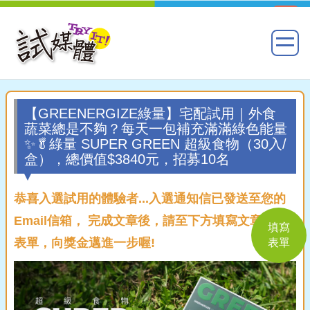
【GREENERGIZE綠量】宅配試用｜外食
蔬菜總是不夠？每天一包補充滿滿綠色能量
✨🥬綠量 SUPER GREEN 超級食物（30入/
盒），總價值$3840元，招募10名
恭喜入選試用的體驗者...入選通知信已發送至您的
Email信箱， 完成文章後，請至下方填寫文章回覆
填寫
表單，向獎金邁進一步喔!
表單