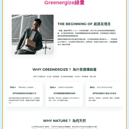
Greenergize綠量