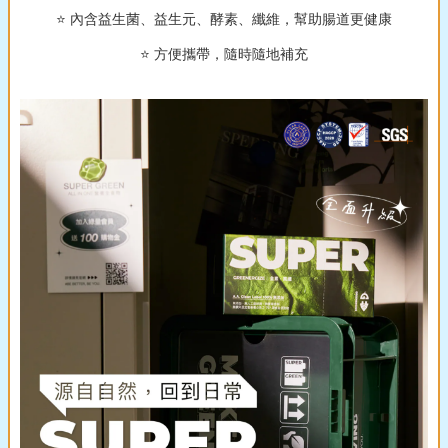
⭐️ 內含益生菌、益生元、酵素、纖維，幫助腸道更健康
⭐️ 方便攜帶，隨時隨地補充