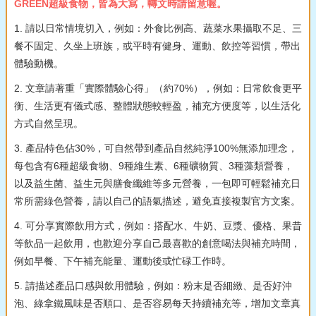
GREEN超級食物，皆為大寫，轉文時請留意喔。
1. 請以日常情境切入，例如：外食比例高、蔬菜水果攝取不足、三
餐不固定、久坐上班族，或平時有健身、運動、飲控等習慣，帶出
體驗動機。
2. 文章請著重「實際體驗心得」（約70%），例如：日常飲食更平
衡、生活更有儀式感、整體狀態較輕盈，補充方便度等，以生活化
方式自然呈現。
3. 產品特色佔30%，可自然帶到產品自然純淨100%無添加理念，
每包含有6種超級食物、9種維生素、6種礦物質、3種藻類營養，
以及益生菌、益生元與膳食纖維等多元營養，一包即可輕鬆補充日
常所需綠色營養，請以自己的語氣描述，避免直接複製官方文案。
4. 可分享實際飲用方式，例如：搭配水、牛奶、豆漿、優格、果昔
等飲品一起飲用，也歡迎分享自己最喜歡的創意喝法與補充時間，
例如早餐、下午補充能量、運動後或忙碌工作時。
5. 請描述產品口感與飲用體驗，例如：粉末是否細緻、是否好沖
泡、綠拿鐵風味是否順口、是否容易每天持續補充等，增加文章真