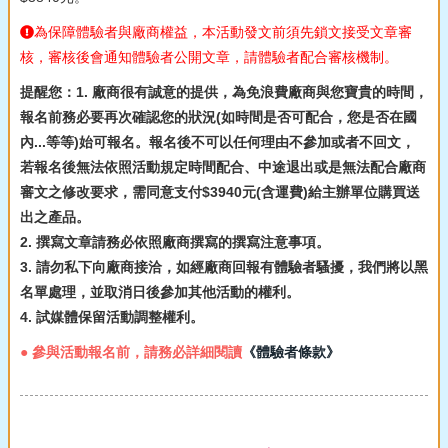
為保障體驗者與廠商權益，本活動發文前須先鎖文接受文章審
核，審核後會通知體驗者公開文章，請體驗者配合審核機制。
提醒您：1. 廠商很有誠意的提供，為免浪費廠商與您寶貴的時間，
報名前務必要再次確認您的狀況(如時間是否可配合，您是否在國
內...等等)始可報名。報名後不可以任何理由不參加或者不回文，
若報名後無法依照活動規定時間配合、中途退出或是無法配合廠商
審文之修改要求，需同意支付$3940元(含運費)給主辦單位購買送
出之產品。
2. 撰寫文章請務必依照廠商撰寫的撰寫注意事項。
3. 請勿私下向廠商接洽，如經廠商回報有體驗者騷擾，我們將以黑
名單處理，並取消日後參加其他活動的權利。
4. 試媒體保留活動調整權利。
● 參與活動報名前，請務必詳細閱讀
《體驗者條款》