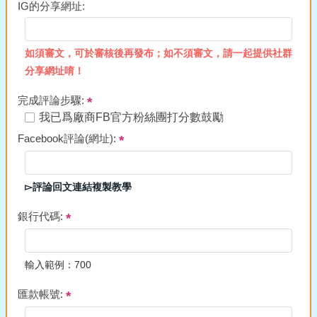
IG的分享網址:
如須審文，可於審核後再發布；如不須審文，請一起提供社群
分享網址唷！
完成評論步驟:
我已爲廠商FB官方粉絲團打分數鼓勵
Facebook評論(網址):
▻評論回文連結複製教學
銀行代碼:
輸入範例：700
匯款帳號: