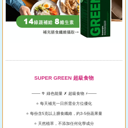
SUPER GREEN 超級食物
─── 🥦 綠色能量 ✗ 超級食物 ⚡️───
⭐️ 每天補充一日所需全方位優化
⭐️ 每份含5克以上膳食纖維，約3-5份蔬果量
⭐️ 天然植萃，不添加任何化學成分