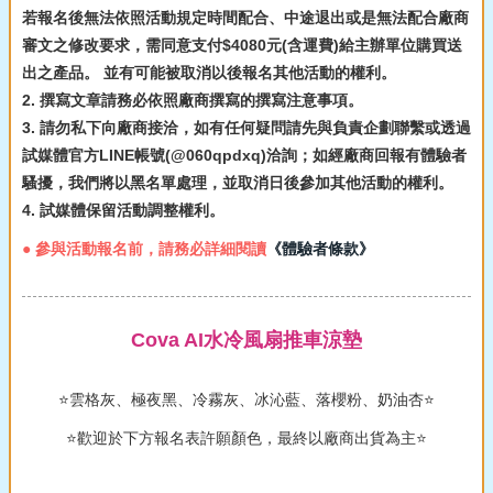
若報名後無法依照活動規定時間配合、中途退出或是無法配合廠商
審文之修改要求，需同意支付$4080元(含運費)給主辦單位購買送
出之產品。 並有可能被取消以後報名其他活動的權利。
2. 撰寫文章請務必依照廠商撰寫的撰寫注意事項。
3. 請勿私下向廠商接洽，如有任何疑問請先與負責企劃聯繫或透過
試媒體官方LINE帳號(@060qpdxq)洽詢；如經廠商回報有體驗者
騷擾，我們將以黑名單處理，並取消日後參加其他活動的權利。
4. 試媒體保留活動調整權利。
● 參與活動報名前，請務必詳細閱讀
《體驗者條款》
Cova AI水冷風扇推車涼墊
⭐雲格灰、極夜黑、冷霧灰、冰沁藍、落櫻粉、奶油杏⭐
⭐歡迎於下方報名表許願顏色，最終以廠商出貨為主⭐