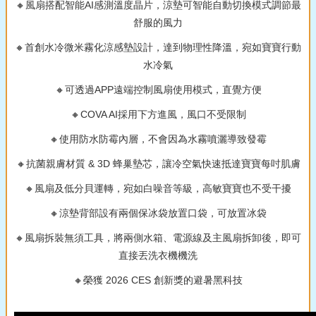
🔸風扇搭配智能AI感測溫度晶片，涼墊可智能自動切換模式調節最
舒服的風力
🔸首創水冷微米霧化涼感墊設計，達到物理性降溫，宛如寶寶行動
水冷氣
🔸可透過APP遠端控制風扇使用模式，直覺方便
🔸COVA AI採用下方進風，風口不受限制
🔸使用防水防霉內層，不會因為水霧噴灑導致發霉
🔸抗菌親膚材質 & 3D 蜂巢墊芯，讓冷空氣快速抵達寶寶每吋肌膚
🔸風扇及低分貝運轉，宛如白噪音等級，高敏寶寶也不受干擾
🔸涼墊背部設有兩個保冰袋放置口袋，可放置冰袋
🔸風扇拆裝無須工具，將兩側水箱、電源線及主風扇拆卸後，即可
直接丟洗衣機機洗
🔸榮獲 2026 CES 創新獎的避暑黑科技