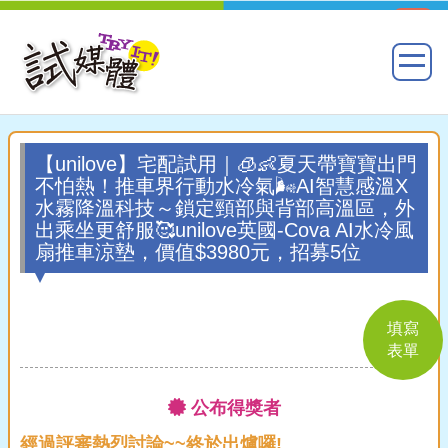
【unilove】宅配試用｜🧊👶夏天帶寶寶出門
不怕熱！推車界行動水冷氣🌬️AI智慧感溫X
水霧降溫科技～鎖定頸部與背部高溫區，外
出乘坐更舒服🥰unilove英國-Cova AI水冷風
扇推車涼墊，價值$3980元，招募5位
填寫
表單
公布得獎者
經過評審熱烈討論~~終於出爐囉!