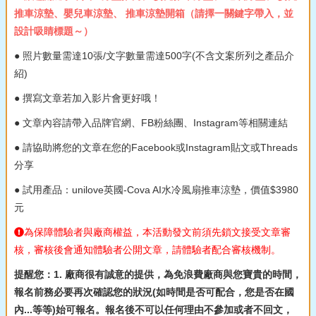
推車涼墊、嬰兒車涼墊、 推車涼墊開箱（請擇一關鍵字帶入，並
設計吸睛標題～）
● 照片數量需達10張/文字數量需達500字(不含文案所列之產品介
紹)
● 撰寫文章若加入影片會更好哦！
● 文章內容請帶入品牌官網、FB粉絲團、Instagram等相關連結
● 請協助將您的文章在您的Facebook或Instagram貼文或Threads
分享
● 試用產品：unilove英國-Cova AI水冷風扇推車涼墊，價值$3980
元
為保障體驗者與廠商權益，本活動發文前須先鎖文接受文章審
核，審核後會通知體驗者公開文章，請體驗者配合審核機制。
提醒您：1. 廠商很有誠意的提供，為免浪費廠商與您寶貴的時間，
報名前務必要再次確認您的狀況(如時間是否可配合，您是否在國
內...等等)始可報名。報名後不可以任何理由不參加或者不回文，