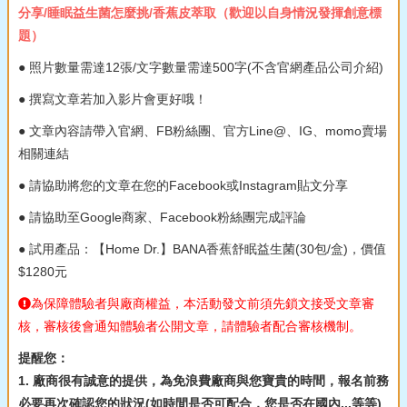
分享/睡眠益生菌怎麼挑/香蕉皮萃取（歡迎以自身情況發揮創意標
題）
● 照片數量需達12張/文字數量需達500字(不含官網產品公司介紹)
● 撰寫文章若加入影片會更好哦！
● 文章內容請帶入官網、FB粉絲團、官方Line@、IG、momo賣場
相關連結
● 請協助將您的文章在您的Facebook或Instagram貼文分享
● 請協助至Google商家、Facebook粉絲團完成評論
● 試用產品：【Home Dr.】BANA香蕉舒眠益生菌(30包/盒)，價值
$1280元
為保障體驗者與廠商權益，本活動發文前須先鎖文接受文章審
核，審核後會通知體驗者公開文章，請體驗者配合審核機制。
提醒您：
1. 廠商很有誠意的提供，為免浪費廠商與您寶貴的時間，報名前務
必要再次確認您的狀況(如時間是否可配合，您是否在國內...等等)