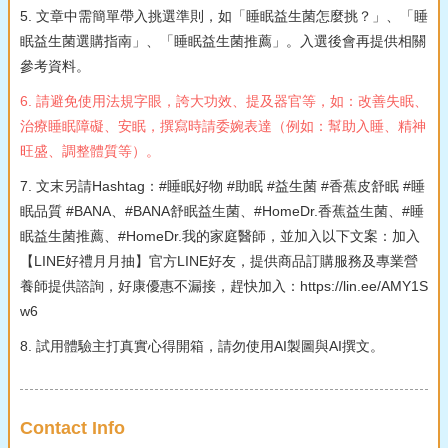
5. 文章中需簡單帶入挑選準則，如「睡眠益生菌怎麼挑？」、「睡
眠益生菌選購指南」、「睡眠益生菌推薦」。入選後會再提供相關
參考資料。
6. 請避免使用法規字眼，誇大功效、提及器官等，如：改善失眠、
治療睡眠障礙、安眠，撰寫時請委婉表達（例如：幫助入睡、精神
旺盛、調整體質等）。
7. 文末另請Hashtag：#睡眠好物 #助眠 #益生菌 #香蕉皮舒眠 #睡
眠品質 #BANA、#BANA舒眠益生菌、#HomeDr.香蕉益生菌、#睡
眠益生菌推薦、#HomeDr.我的家庭醫師，並加入以下文案：加入
【LINE好禮月月抽】官方LINE好友，提供商品訂購服務及專業營
養師提供諮詢，好康優惠不漏接，趕快加入：https://lin.ee/AMY1S
w6
8. 試用體驗主打真實心得開箱，請勿使用AI製圖與AI撰文。
Contact Info