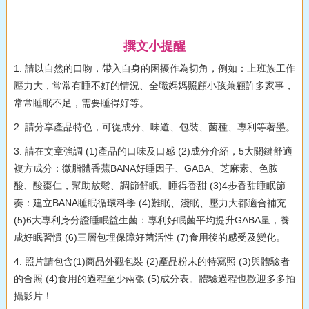
撰文小提醒
1. 請以自然的口吻，帶入自身的困擾作為切角，例如：上班族工作
壓力大，常常有睡不好的情況、全職媽媽照顧小孩兼顧許多家事，
常常睡眠不足，需要睡得好等。
2. 請分享產品特色，可從成分、味道、包裝、菌種、專利等著墨。
3. 請在文章強調 (1)產品的口味及口感 (2)成分介紹，5大關鍵舒適
複方成分：微脂體香蕉BANA好睡因子、GABA、芝麻素、色胺
酸、酸棗仁，幫助放鬆、調節舒眠、睡得香甜 (3)4步香甜睡眠節
奏：建立BANA睡眠循環科學 (4)難眠、淺眠、壓力大都適合補充
(5)6大專利身分證睡眠益生菌：專利好眠菌平均提升GABA量，養
成好眠習慣 (6)三層包埋保障好菌活性 (7)食用後的感受及變化。
4. 照片請包含(1)商品外觀包裝 (2)產品粉末的特寫照 (3)與體驗者
的合照 (4)食用的過程至少兩張 (5)成分表。體驗過程也歡迎多多拍
攝影片！