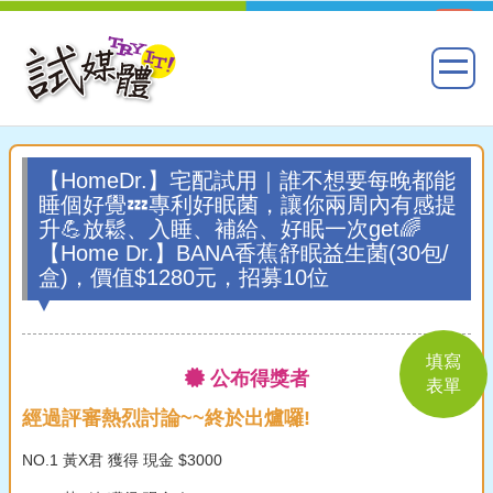
【HomeDr.】宅配試用｜誰不想要每晚都能
睡個好覺💤專利好眠菌，讓你兩周內有感提
升💪放鬆、入睡、補給、好眠一次get🌈
【Home Dr.】BANA香蕉舒眠益生菌(30包/
盒)，價值$1280元，招募10位
填寫
公布得獎者
表單
經過評審熱烈討論~~終於出爐囉!
NO.1 黃X君 獲得 現金 $3000