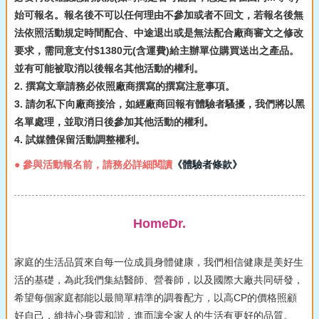
始可報名。報名後不可以任何理由不參加或者不回文，若報名後無
法依照活動規定時間配合、中途退出或是無法配合廠商審文之修改
要求，需同意支付$1380元(含運費)給主辦單位購買送出之產品。
並有可能被取消以後報名其他活動的權利。
2. 撰寫文章請務必依照廠商撰寫的撰寫注意事項。
3. 請勿私下向廠商接洽，如經廠商回報有體驗者騷擾，我們將以黑
名單處理，並取消日後參加其他活動的權利。
4. 試媒體保留活動調整權利。
● 參與活動報名前，請務必詳細閱讀
《體驗者條款》
HomeDr.
家庭的生活品質來自每一位成員身體健康，我們相信健康是美好生
活的基礎，為此我們集結醫師、營養師，以及國際大廠共同研發，
希望每個家庭都能以最簡單精準的調養配方，以高CP的價格照顧
好自己，維持心身靈和諧，進而讓全家人的生活有更好的品質。